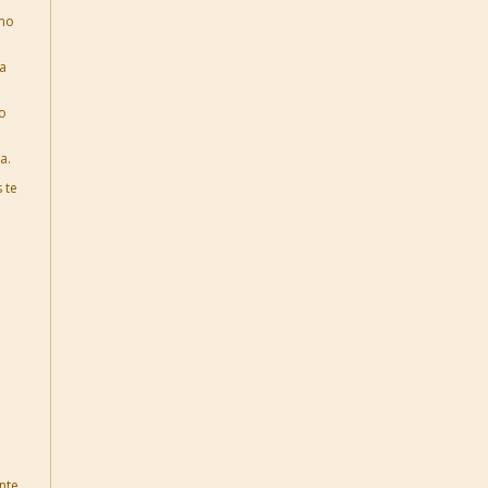
amo
ua
do
a.
 te
nte