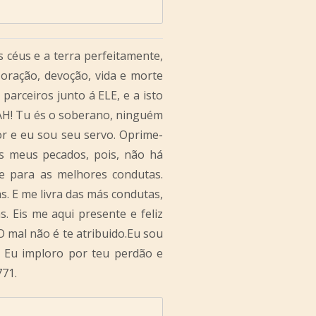
s céus e a terra perfeitamente,
 oração, devoção, vida e morte
arceiros junto á ELE, e a isto
AH! Tu és o soberano, ninguém
r e eu sou seu servo. Oprime-
s meus pecados, pois, não há
e para as melhores condutas.
as. E me livra das más condutas,
. Eis me aqui presente e feliz
 mal não é te atribuido.Eu sou
. Eu imploro por teu perdão e
771.