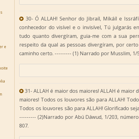
es
30- Ó ALLAH! Senhor do Jibraíl, Míkáíl e Issráfí
conhecedor do visível e o invisível, Tú julgarás e
tudo quanto divergíram, guia-me com a sua per
respeito da qual as pessoas divergíram, por cert
er e
caminho certo. --------- (1) Narrado por Musslim, 1
noite
lia
31- ALLAH é maior dos maiores! ALLAH é maior d
om
maiores! Todos os louvores são para ALLAH! Todo
Todos os louvores são para ALLAH! Glorificado seja
--------- (2)Narrado por Abú Dáwud, 1/203, númer
807.