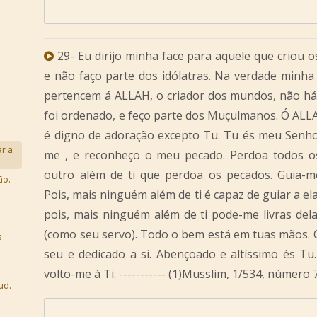
29- Eu dirijo minha face para aquele que criou o
e não faço parte dos idólatras. Na verdade minha
pertencem á ALLAH, o criador dos mundos, não há p
foi ordenado, e feço parte dos Muçulmanos. Ó ALL
é digno de adoração excepto Tu. Tu és meu Senho
ar a
me , e reconheço o meu pecado. Perdoa todos o
outro além de ti que perdoa os pecados. Guia-m
ão.
Pois, mais ninguém além de ti é capaz de guiar a el
pois, mais ninguém além de ti pode-me livras delas
(como seu servo). Todo o bem está em tuas mãos. O
s
seu e dedicado a si. Abençoado e altíssimo és Tu
volto-me á Ti. ----------- (1)Musslim, 1/534, número 
ud.