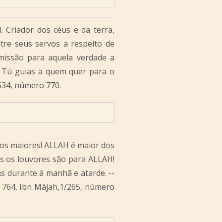
l. Criador dos céus e da terra,
ntre seus servos a respeito de
missão para aquela verdade a
o Tú guias a quem quer para o
/534, número 770.
os maiores! ALLAH é maior dos
s os louvores são para ALLAH!
s durante á manhã e atarde. --
o 764, Ibn Májah,1/265, número