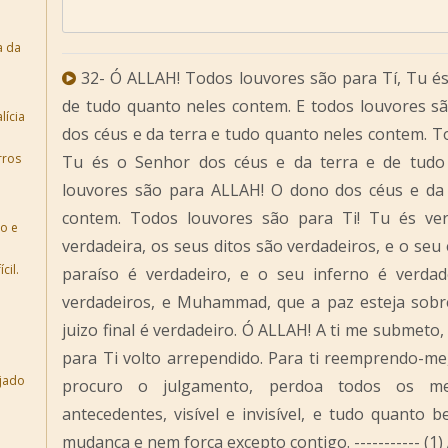
a da
32- Ó ALLAH! Todos louvores são para Tí, Tu és 
de tudo quanto neles contem. E todos louvores sã
lícia
dos céus e da terra e tudo quanto neles contem. 
rros
Tu és o Senhor dos céus e da terra e de tudo
louvores são para ALLAH! O dono dos céus e da 
contem. Todos louvores são para Ti! Tu és ve
ão e
verdadeira, os seus ditos são verdadeiros, e o seu
cil.
paraíso é verdadeiro, e o seu inferno é verdad
verdadeiros, e Muhammad, que a paz esteja sobre 
juizo final é verdadeiro. Ó ALLAH! A ti me submeto, 
para Ti volto arrependido. Para ti reemprendo-me,
jado
procuro o julgamento, perdoa todos os me
antecedentes, visível e invisível, e tudo quanto
mudança e nem força excepto contigo. ----------- (1) 