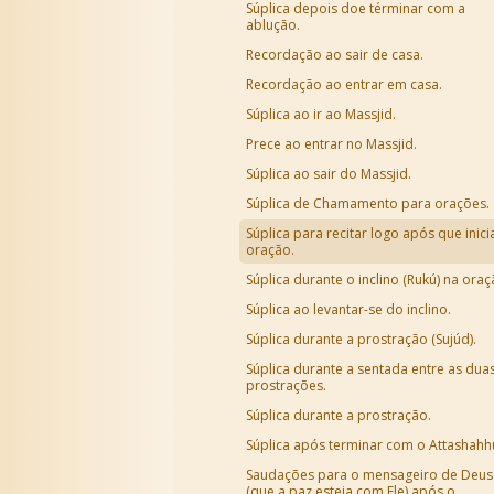
Súplica depois doe términar com a
ablução.
Recordação ao sair de casa.
Recordação ao entrar em casa.
Súplica ao ir ao Massjid.
Prece ao entrar no Massjid.
Súplica ao sair do Massjid.
Súplica de Chamamento para orações.
Súplica para recitar logo após que inici
oração.
Súplica durante o inclino (Rukú) na oraç
Súplica ao levantar-se do inclino.
Súplica durante a prostração (Sujúd).
Súplica durante a sentada entre as dua
prostrações.
Súplica durante a prostração.
Súplica após terminar com o Attashahh
Saudações para o mensageiro de Deus
(que a paz esteja com Ele),após o