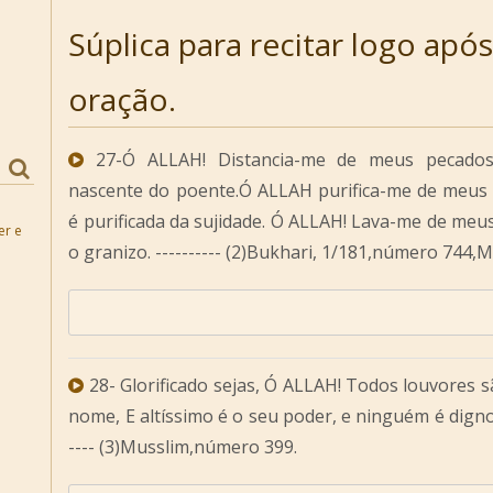
Súplica para recitar logo após
oração.
27-Ó ALLAH! Distancia-me de meus pecados
nascente do poente.Ó ALLAH purifica-me de meus
é purificada da sujidade. Ó ALLAH! Lava-me de meu
er e
o granizo. ---------- (2)Bukhari, 1/181,número 744
28- Glorificado sejas, Ó ALLAH! Todos louvores 
nome, E altíssimo é o seu poder, e ninguém é digno
---- (3)Musslim,número 399.