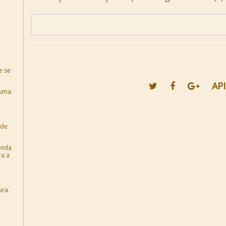
e se
API
 uma
 de
inda
ra a
ura.