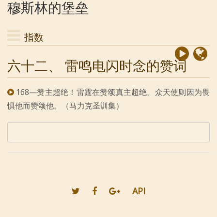
穆斯林的堡垒
指数
六十二、 雷鸣电闪时念的赞词
168—赞主超绝！雷霆在赞颂真主超绝。众天使则因为畏
惧他而赞颂他。（马力克圣训集）
API