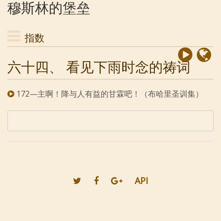
穆斯林的堡垒
指数
六十四、 看见下雨时念的祷词
172—主啊！降与人有益的甘霖吧！（布哈里圣训集）
API