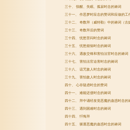
三十、 惊醒、失眠、孤寂时念的祷词
三十一、 作恶梦时应念的赞词和应做的工
三十二、 奇数拜（威特勒）中的祷词（古奴
三十三、 奇数拜后的赞词
三十四、 忧愁苦闷时念的祷词
三十五、 忧愁烦恼时念的祷词
三十六、 遇敌交锋和害怕法官时念的祷词
三十七、 害怕法官迫害时念的祷词
三十八、 诅咒敌人时念的祷词
三十九、 害怕敌人时念的祷词
四十、 心存疑虑时念的赞词
四十一、 难能还债时念的祷词
四十二、 拜中诵经发觉恶魔的蛊惑时念的
四十三、 遇到困难时念的祷词
四十四、 忏悔拜
四十五、 驱逐恶魔的蛊惑时念的祷词