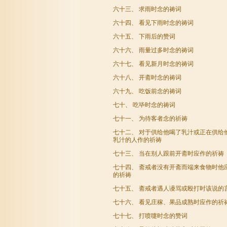
六十三、 求雨时念的祷词
六十四、 看见下雨时念的祷词
六十五、 下雨后的赞词
六十六、 雨量过多时念的祷词
六十七、 看见新月时念的祷词
六十八、 开斋时念的祷词
六十九、 吃饭前念的祷词
七十、 吃毕时念的祷词
七十一、 为待客者念的祈祷
七十二、 对于供给他喝了乳汁或正在供给
乳汁的人作的祈祷
七十三、 当在别人跟前开斋时应作的祈祷
七十四、 斋戒者没有开斋而端来食物时他
的祈祷
七十五、 斋戒者遇人谩骂或殴打时该说的
七十六、 看见庄稼、果品成熟时应作的祈
七十七、 打喷嚏时念的赞词