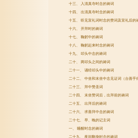
十三、 入清真寺时念的祷词
十四、 出清真寺时念的祷词
十五、 听见宣礼词时念的赞词及宣礼后的
十六、 开拜时的祷词
十七、 鞠躬中的祷词
十八、 鞠躬起来时念的祷词
十九、 叩头中念的祷词
二十、 两叩头之间的祷词
二十一、 诵经叩头中的祷词
二十二、 中坐和末坐中念见证词（台善乎
二十三、 拜中赞圣词
二十四、 末坐赞词后，出拜前的祷词
二十五、 出拜后的祷词
二十六、 求善拜中念的祷词
二十七、 早、晚的记主词
一、 睡醒时念的祷词
二十九、 夜间翻身时念的祷词