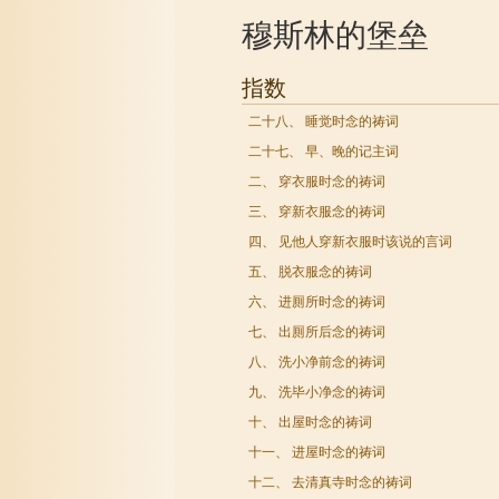
穆斯林的堡垒
指数
二十八、 睡觉时念的祷词
二十七、 早、晚的记主词
二、 穿衣服时念的祷词
三、 穿新衣服念的祷词
四、 见他人穿新衣服时该说的言词
五、 脱衣服念的祷词
六、 进厠所时念的祷词
七、 出厠所后念的祷词
八、 洗小净前念的祷词
九、 洗毕小净念的祷词
十、 出屋时念的祷词
十一、 进屋时念的祷词
十二、 去清真寺时念的祷词