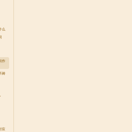
什么
词
间作
祈祷
”
时应