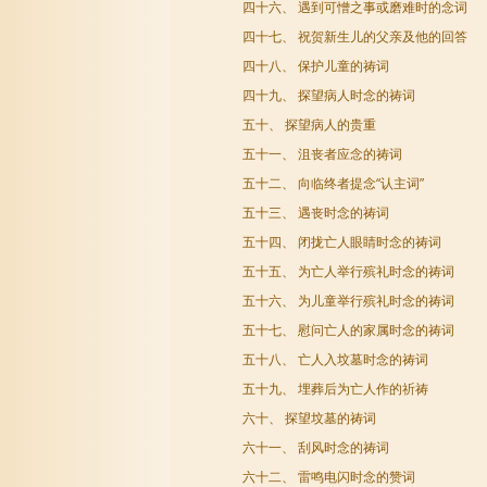
四十六、 遇到可憎之事或磨难时的念词
四十七、 祝贺新生儿的父亲及他的回答
四十八、 保护儿童的祷词
四十九、 探望病人时念的祷词
五十、 探望病人的贵重
五十一、 沮丧者应念的祷词
五十二、 向临终者提念“认主词”
五十三、 遇丧时念的祷词
五十四、 闭拢亡人眼睛时念的祷词
五十五、 为亡人举行殡礼时念的祷词
五十六、 为儿童举行殡礼时念的祷词
五十七、 慰问亡人的家属时念的祷词
五十八、 亡人入坟墓时念的祷词
五十九、 埋葬后为亡人作的祈祷
六十、 探望坟墓的祷词
六十一、 刮风时念的祷词
六十二、 雷鸣电闪时念的赞词