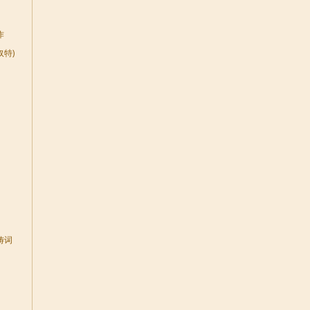
作
特)
祷词