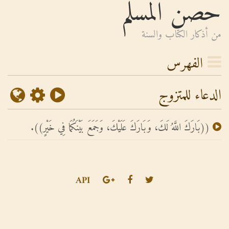
حصن المسلم
من أذكار الكتاب والسنة
الفهرس
الدعاء للمتزوج
((بَارَكَ اللَّهُ لَكَ، وَبَارَكَ عَلَيْكَ، وَجَمَعَ بَيْنَكُمَا فِي خَيْرٍ)).
API