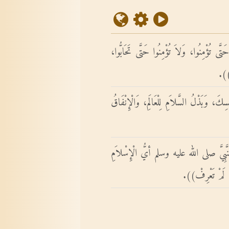
 تُؤْمِنُوا، وَلاَ تُؤْمِنُوا حَتَّى تَحَابُّوا،
ْ)).
َ، وَبَذْلُ السَّلاَمِ لِلْعَالَمِ، وَالْإِنْفَاقُ
َ النَّبِيَّ صلى الله عليه وسلم أيُّ الْإِسْلاَمِ
نْ لَمْ تَعْرِفْ)).