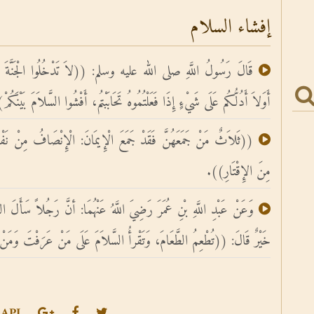
إفشاء السلام
قَالَ رَسُولُ اللَّهِ صلى الله عليه وسلم: ((لاَ تَدْخُلُوا الْجَنَّةَ حَتَّى
أَوَلاَ أَدُلُّكُم عَلَى شَيْءٍ إِذَا فَعَلْتُمُوهُ تَحَابَبْتُم، أَفْشُوا السَّلاَمَ بَيْنَكُم
((ثَلاَثٌ مَنْ جَمَعَهُنَّ فَقَدْ جَمَعَ الْإِيمَانَ: الْإِنْصَافُ مِنْ نَفْسِك
مِنَ الإِقْتَارِ)).
وَعَنْ عَبْدِ اللَّهِ بْنِ عُمَرَ رَضِيَ اللَّهُ عَنْهُمَا: أنَّ رَجُلاً سَأَل
خَيْرٌ قَالَ: ((تُطْعِمُ الطَّعَامَ، وَتَقْرأُ السَّلاَمَ عَلَى مَنْ عَرَفْتَ وَمَ
API