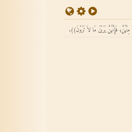
ِ مِنْهُنَّ؛ فَإِنَّهُنَّ يَرَيْنَ مَا لاَ تَرَوْنَ)).