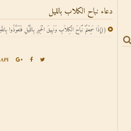
دعاء نباح الكلاب بالليل
((إِذَا سَمِعْتُمْ نُبَاحَ الْكِلاَبِ وَنَهِيقَ الْحَمِيرِ بِاللَّيْلِ فَتَعَوَّذُوا بِاللَّه
API