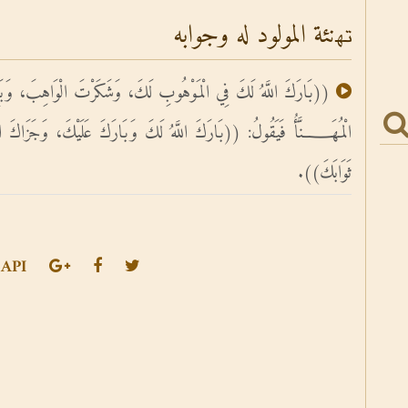
ﺗﻬنئة المولود له وجوابه
((بَارَكَ اللَّهُ لَكَ فِي الْمَوْهُوبِ لَكَ، وَشَكَرْتَ الْوَاهِبَ، وَبَلَغَ أ
الْمُهَــــــنَّأُ فَيَقُولُ: ((بَارَكَ اللَّهُ لَكَ وَبَارَكَ عَلَيْكَ، وَجَزَاكَ اللّ
ثَوَابَكَ)).
API