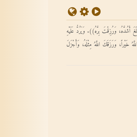
َشُدَّهُ، وَرُزِقْتَ بِرَّهُ)). وَيَرُدُّ عَلَيْهِ
َهُ خَيْراً، وَرَزَقَكَ اللَّهُ مِثْلَهُ، وَأَجْزَلَ