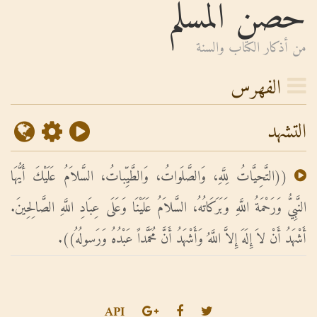
حصن المسلم
من أذكار الكتاب والسنة
الفهرس
التشهد
((التَّحِيَّاتُ لِلَّهِ، وَالصَّلَواتُ، وَالطَّيِّباتُ، السَّلاَمُ عَلَيْكَ أَيُّهَا
النَّبِيُّ وَرَحْمَةُ اللَّهِ وَبَرَكَاتُهُ، السَّلاَمُ عَلَيْنَا وَعَلَى عِبَادِ اللَّهِ الصَّالِحِينَ.
أَشْهَدُ أَنْ لاَ إِلَهَ إِلاَّ اللَّهُ وَأَشْهَدُ أَنَّ مُحَمَّداً عَبْدُهُ وَرَسولُهُ)).
API