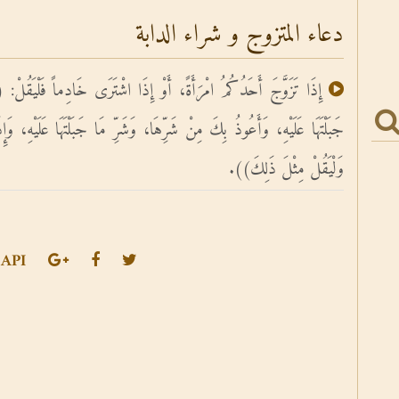
دعاء المتزوج و شراء الدابة
إِذَا تَزَوَّجَ أَحَدُكُمُ امْرَأَةً، أَوْ إِذَا اشْتَرَى خَادِماً فَلْيَقُلْ: ((ا
جَبَلْتَهَا عَلَيْهِ، وَأَعُوذُ بِكَ مِنْ شَرِّهَا، وَشَرِّ مَا جَبَلْتَهَا عَلَيْهِ، وَإِذ
وَلْيَقُلْ مِثْلَ ذَلِكَ)).
API