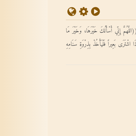
للَّهُمَّ إِنِّي أَسْأَلُكَ خَيْرَهَا، وَخَيْرَ مَا
َا اشْتَرَى بَعِيراً فَلْيَأْخُذْ بِذِرْوَةِ سَنَامِهِ