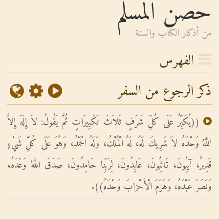
حصن المسلم
من أذكار الكتاب والسنة
الفهرس
ذكر الرجوع من السفر
((يُكَبِّرُ عَلَى كُلِّ شَرَفٍ ثَلاَثَ تَكْبِيرَاتٍ ثُمَّ يَقُولُ: لاَ إِلَهَ إِلاَّ
اللَّهُ وَحْدَهُ لاَ شَرِيكَ لَهُ، لَهُ الْمُلْكُ، وَلَهُ الْحَمْدُ، وَهُوَ عَلَى كُلِّ شَيْءٍ
قَدِيرٌ، آيِبُونَ، تَائِبُونَ، عَابِدُونَ، لِرَبِّنا حَامِدُونَ، صَدَقَ اللَّهُ وَعْدَهُ،
وَنَصَرَ عَبْدَهُ، وَهَزَمَ الْأَحْزابَ وَحْدَهُ)).