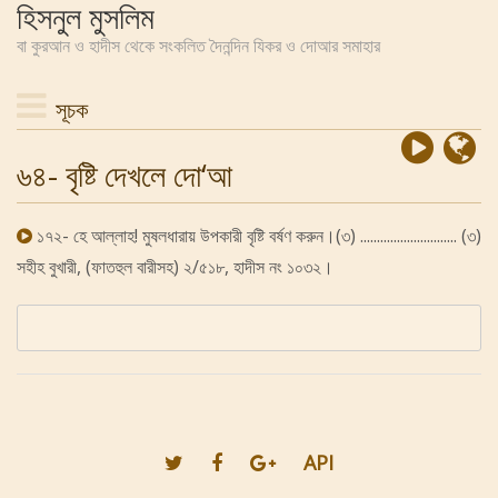
হিসনুল মুসলিম
বা কুরআন ও হাদীস থেকে সংকলিত দৈনন্দিন যিকর ও দোআর সমাহার
সূচক
৬৪- বৃষ্টি দেখলে দো‘আ
১৭২- হে আল্লাহ! মুষলধারায় উপকারী বৃষ্টি বর্ষণ করুন।(৩) ............................. (৩)
সহীহ বুখারী, (ফাতহুল বারীসহ) ২/৫১৮, হাদীস নং ১০৩২।
API