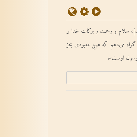
]، سلام و رحمت و برکات خدا بر
من گواه مى‌دهم که هیچ معبودى بجز
و رسول اوست».