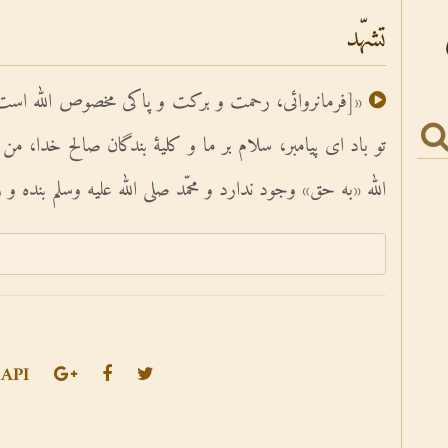
تشهّد
«[فرمانروائى، رحمت و برکت و پاکى مخصوص الله است
تو باد اى پیامبر، سلام بر ما و کلیۀ‌ بندگان صالح خدا، 
الله «به حق» وجود ندارد و محمّد صلی الله علیه وسلم بنده 
API