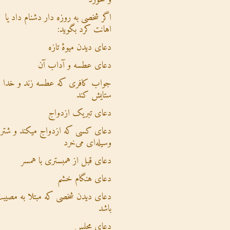
اگر شخصی به روزه دار دشنام داد یا
اهانت کرد بگوید:
دعای دیدن میوۀ تازه
دعای عطسه و آداب آن
جواب کافری که عطسه زند و خدا ر
ستایش کند
دعای تبریک ازدواج
دعای کسی که ازدواج میکند و شتر ی
وسیله‌ای می‌خرد
دعای قبل از همبستری با همسر
دعای هنگام خشم
دعای دیدن شخصی که مبتلا به مصیب
باشد
دعای مجلس