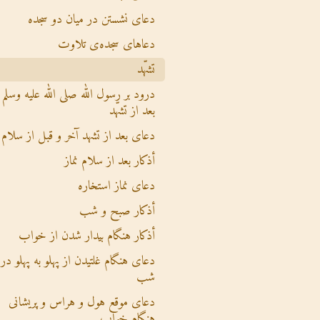
دعای نشستن در میان دو سجده
دعاهای سجده‌ی تلاوت
تشهّد
درود بر رسول الله صلی الله علیه وسلم
بعد از تشهّد
دعای بعد از تشهد آخر و قبل از سلام
أذکار بعد از سلام نماز
دعای نماز استخاره
أذکار صبح و شب
أذکار هنگام بیدار شدن از خواب
دعای هنگام غلتیدن از پهلو به پهلو در
شب
دعای موقع هول و هراس و پریشانی
هنگام خواب