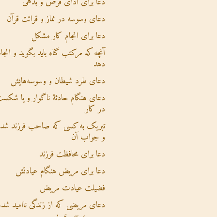
دعا برای ادای قرض و بدهی
دعای وسوسه در نماز و قرائت قرآن
دعا برای انجام کار مشکل
آنچه که مرکتب گناه باید بگوید و انجام
دهد
دعای طرد شیطان و وسوسه‌هایش
دعای هنگام حادثۀ ناگوار و یا شکس
در کار
تبریک به کسی که صاحب فرزند شده
و جواب آن
دعا برای محافظت فرزند
دعا برای مریض هنگام عیادتش
فضیلت عیادت مریض
دعای مریضی که از زندگی ناامید شده