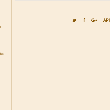
API
n
mba