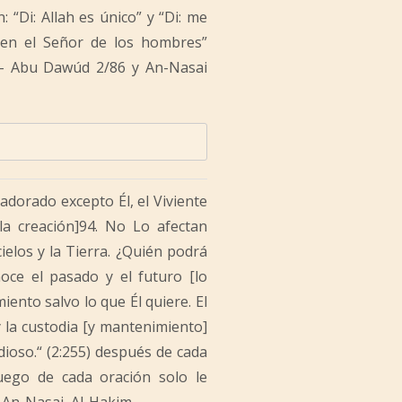
 “Di: Allah es único” y “Di: me
o en el Señor de los hombres”
---- Abu Dawúd 2/86 y An-Nasai
adorado excepto Él, el Viviente
la creación]94. No Lo afectan
elos y la Tierra. ¿Quién podrá
oce el pasado y el futuro [lo
iento salvo lo que Él quiere. El
y la custodia [y mantenimiento]
dioso.“ (2:255) después de cada
a luego de cada oración solo le