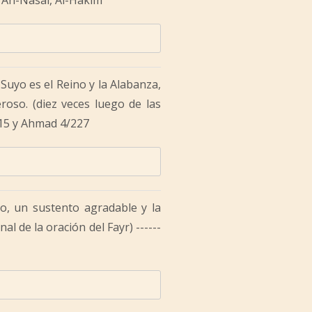
. An-Nasai, Al-Hakim
 Suyo es el Reino y la Alabanza,
roso. (diez veces luego de las
/515 y Ahmad 4/227
o, un sustento agradable y la
al de la oración del Fayr) ------