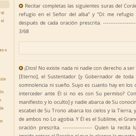
Recitar completas las siguientes suras del Corán:
ra)
refugio en el Señor del alba” y “Di: me refugi
 el
después de cada oración prescrita. ---------------
3/68
es o
¡Dios! No existe nada ni nadie con derecho a ser 
[Eterno], el Sustentador [y Gobernador de toda 
ción
somnolencia ni sueño. Suyo es cuanto hay en los ci
ión
interceder ante Él si no es con Su permiso? Con
n
manifiesto y lo oculto] y nadie abarca de Su conocim
 de
escabel de Su Trono abarca los cielos y la Tierra, 
de ambos no Lo agobia. Y Él es el Sublime, el Gran
un
oración prescrita. ---------------- Quien la recit