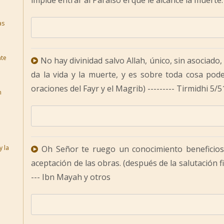
impide entrar al Paraíso el que le alcance la muerte
as
nte
No hay divinidad salvo Allah, único, sin asociado,
da la vida y la muerte, y es sobre toda cosa pode
oraciones del Fayr y el Magrib) --------- Tirmidhi 5
n
y la
Oh Señor te ruego un conocimiento beneficios
aceptación de las obras. (después de la salutación fin
--- Ibn Mayah y otros