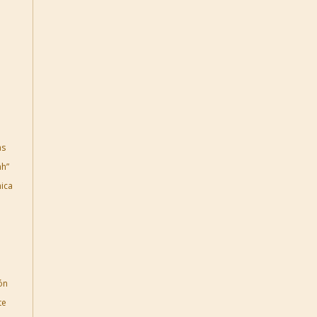
as
ah”
ica
ón
te