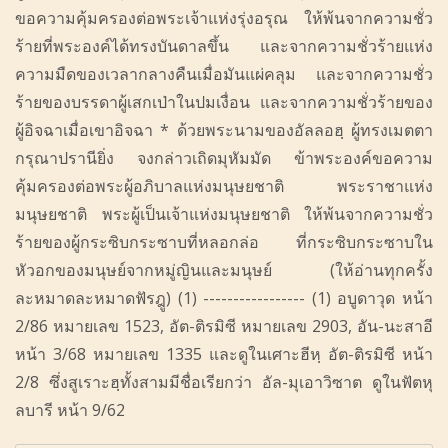
ขอความคุ้มครองต่อพระเจ้าแห่งรุ่งอรุณ ให้พ้นจากความชั่ว
ร้ายที่พระองค์ได้ทรงบันดาลขึ้น และจากความชั่วร้ายแห่ง
ความมืดของเวลากลางคืนเมื่อมันแผ่คลุม และจากความชั่ว
ร้ายของบรรดาผู้เสกเป่าในปมเงื่อน และจากความชั่วร้ายของ
ผู้อิจฉาเมื่อเขาอิจฉา * ด้วยพระนามของอัลลอฮฺ ผู้ทรงเมตตา
กรุณาปรานียิ่ง จงกล่าวเถิดมุหัมมัด ข้าพระองค์ขอความ
คุ้มครองต่อพระผู้อภิบาลแห่งมนุษยชาติ พระราชาแห่ง
มนุษยชาติ พระผู้เป็นเจ้าแห่งมนุษยชาติ ให้พ้นจากความชั่ว
ร้ายของผู้กระซิบกระซาบที่หลอกล่อ ที่กระซิบกระซาบใน
หัวอกของมนุษย์จากหมู่ญินและมนุษย์ (ให้อ่านทุกครั้ง
ละหมาดละหมาดฟัรฎู) (1) ----------------- (1) อบูดาวุด หน้า
2/86 หมายเลข 1523, อัต-ติรมิซี หมายเลข 2903, อัน-นะสาอี
หน้า 3/68 หมายเลข 1335 และดูในเศาะฮีหฺ อัต-ติรมิซี หน้า
2/8 ซึ่งสูเราะฮฺทั้งสามมีชื่อเรียกว่า อัล-มุเอาวิซาต ดูในฟัตหุ
ลบารี หน้า 9/62