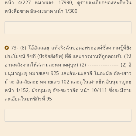
หน้า 4/227 หมายเลข 17990, ดูรายละเอียดของหะดีษใน
หนังสือซาด อัล-มะอาด หน้า 1/300
73- (8) โอ้อัลลอฮฺ แท้จริงฉันขอต่อพระองค์ซึ่งความรู้ที่ยัง
ประโยชน์ ริซกี (ปัจจัยยังชีพ) ที่ดี และการงานที่ถูกตอบรับ (ให้
อ่านหลังจากให้สลามละหมาดศุบุหฺ) (2) ----------------- (2) อิ
บนุมาญะฮฺ หมายเลข 925 และอัน-นะสาอี ในอะมัล อัล-เยาว
ม์ วะ อัล-ลัยละฮฺ หมายเลข 102 และดูในเศาะฮีหฺ อิบนุมาญะฮฺ
หน้า 1/152, มัจญฺมะอฺ อัซ-ซะวาอิด หน้า 10/111 ซึ่งจะมีราย
ละเอียดในบทซิกิรที่ 95