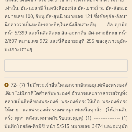
เท่านั้น, อัน-นะสาอี ในหนังสืออะมัล อัล-เยาวม์ วะ อัล-ลัยละฮฺ
หมายเลข 100, อิบนุ อัส-สุนนี หมายเลข 121 ซึ่งชัยคฺอัล-อัลบา
นีกล่าวว่าเป็นหะดีษเศาะฮีหฺในหนังสือเศาะฮีหฺ อัล-ญามิอฺ
หน้า 5/399 และในสิลสิละฮฺ อัล-อะหาดีษ อัศ-เศาะฮีหะฮฺ หน้า
2/697 หมายเลข 972 และนี่คืออายะฮฺที่ 255 ของสูเราะฮฺอัล-
บะเกาะเราะฮฺ
72- (7) ไม่มีพระเจ้าอื่นใดนอกจากอัลลอฮฺแต่เพียงพระองค์
เดียว ไม่มีภาคีใดสำหรับพระองค์ อำนาจและการสรรเสริญทั้ง
หลายเป็นสิทธิของพระองค์ พระองค์ทรงให้เกิด พระองค์ทรง
ให้ตาย และพระองค์ทรงเดชานุภาพเหนือทุกสิ่ง (ให้อ่านสิบ
ครั้ง ทุกๆ หลังละหมาดมัฆริบและศุบุหฺ) (1) --------------- (1)
บันทึกโดยอัต-ติรมิซี หน้า 5/515 หมายเลข 3474 และอะหฺมัด