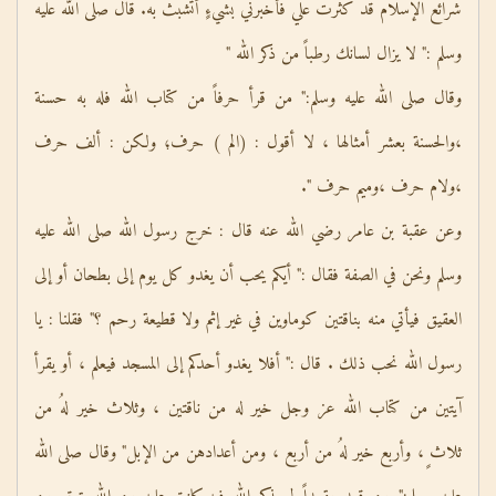
شرائع الإسلام قد كثرت علي فأخبرني بشيءٍ أتشبث به. قال صلى الله عليه
وسلم :" لا يزال لسانك رطباً من ذكر الله "
وقال صلى الله عليه وسلم:" من قرأ حرفاً من كتاب الله فله به حسنة
،والحسنة بعشر أمثالها ، لا أقول : (الم ) حرف؛ ولكن : ألف حرف
،ولام حرف ،وميم حرف ".
وعن عقبة بن عامر رضي الله عنه قال : خرج رسول الله صلى الله عليه
وسلم ونحن في الصفة فقال :" أيكم يحب أن يغدو كل يوم إلى بطحان أو إلى
العقيق فيأتي منه بناقتين كوماوين في غير إثم ولا قطيعة رحم ؟" فقلنا : يا
رسول الله نحب ذلك . قال :" أفلا يغدو أحدكم إلى المسجد فيعلم ، أو يقرأ
آيتين من كتاب الله عز وجل خير له من ناقتين ، وثلاث خير لهُ من
ثلاث ٍ، وأربع خير لهُ من أربع ، ومن أعدادهن من الإبل" وقال صلى الله