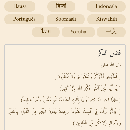
Hausa
हिन्दी
Indonesia
Português
Soomaali
Kiswahili
ไทย
Yoruba
中文
فضل الذكر
قال الله تعالى:
( فَاذْكُرُونِي أَذْكُرْكُمْ وَاشْكُرُواْ لِي وَلاَ تَكْفُرُونِ )
( يَا أَيُّهَا الَّذِينَ آمَنُوا اذْكُرُوا اللَّهَ ذِكْراً كَثِيراً)
( وَالذَّاكِرِينَ اللَّهَ كَثِيراً وَالذَّاكِرَاتِ أَعَدَّ اللَّهُ لَهُم مَّغْفِرَةً وَأَجْراً عَظِيماً)
( وَاذْكُر رَّبَّكَ فِي نَفْسِكَ تَضَرُّعاً وَخِيفَةً وَدُونَ الْجَهْرِ مِنَ الْقَوْلِ بِالْغُدُوِّ
وَالآصَالِ وَلاَ تَكُن مِّنَ الْغَافِلِينَ )