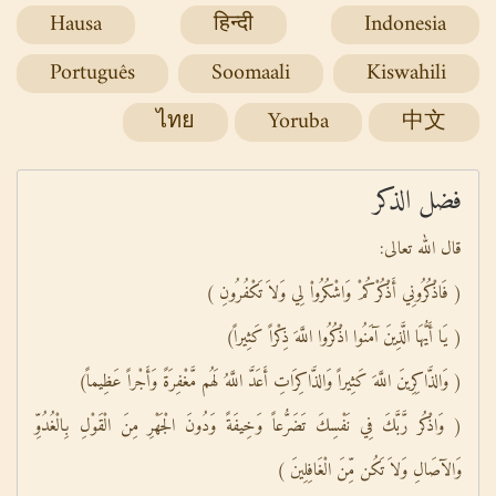
Hausa
हिन्दी
Indonesia
Português
Soomaali
Kiswahili
ไทย
Yoruba
中文
فضل الذكر
قال الله تعالى:
( فَاذْكُرُونِي أَذْكُرْكُمْ وَاشْكُرُواْ لِي وَلاَ تَكْفُرُونِ )
( يَا أَيُّهَا الَّذِينَ آمَنُوا اذْكُرُوا اللَّهَ ذِكْراً كَثِيراً)
( وَالذَّاكِرِينَ اللَّهَ كَثِيراً وَالذَّاكِرَاتِ أَعَدَّ اللَّهُ لَهُم مَّغْفِرَةً وَأَجْراً عَظِيماً)
( وَاذْكُر رَّبَّكَ فِي نَفْسِكَ تَضَرُّعاً وَخِيفَةً وَدُونَ الْجَهْرِ مِنَ الْقَوْلِ بِالْغُدُوِّ
وَالآصَالِ وَلاَ تَكُن مِّنَ الْغَافِلِينَ )