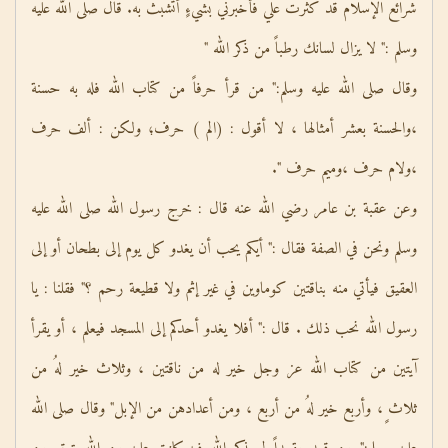
شرائع الإسلام قد كثرت علي فأخبرني بشيءٍ أتشبث به. قال صلى الله عليه
وسلم :" لا يزال لسانك رطباً من ذكر الله "
وقال صلى الله عليه وسلم:" من قرأ حرفاً من كتاب الله فله به حسنة
،والحسنة بعشر أمثالها ، لا أقول : (الم ) حرف؛ ولكن : ألف حرف
،ولام حرف ،وميم حرف ".
وعن عقبة بن عامر رضي الله عنه قال : خرج رسول الله صلى الله عليه
وسلم ونحن في الصفة فقال :" أيكم يحب أن يغدو كل يوم إلى بطحان أو إلى
العقيق فيأتي منه بناقتين كوماوين في غير إثم ولا قطيعة رحم ؟" فقلنا : يا
رسول الله نحب ذلك . قال :" أفلا يغدو أحدكم إلى المسجد فيعلم ، أو يقرأ
آيتين من كتاب الله عز وجل خير له من ناقتين ، وثلاث خير لهُ من
ثلاث ٍ، وأربع خير لهُ من أربع ، ومن أعدادهن من الإبل" وقال صلى الله