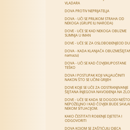
VLADARA
DOVA PROTIV NEPRIJATELJA
DOVA - UČI SE PRILIKOM STRAHA OD
NEKOGA (GRUPE ILI NARODA)
DOVE - UČE SE KAD NEKOGA OBUZME
SUMNJA U IMAN
DOVE - UČE SE ZA OSLOBOĐENJEOD D
DOVA - KADA KLANJAČA OBUZMEŠEJTA
namazu)
DOVA - UČI SE KAD ČOVJEKUPOSTANE
TEŠKO
DOVA I POSTUPAK KOJI VALJAUČINITI
NAKON ŠTO SE UČINI GRIJEH
DOVE KOJE SE UČE ZA ODSTRANJIVANJE
ŠEJTANA INJEGOVA NAVOĐENJA NA ZLO
DOVE - UČE SE KADA SE DOGODI NEŠTO
NEPOŽELJNO I KAD ČOVJEK BUDE SAVL
NEKOM SITUACIJOM.
KAKO ČESTITATI ROĐENJE DJETETA I
ODGOVORITI
DOVA KOJOM SE ZAŠTIĆUJU DJECA