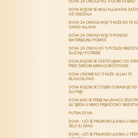
DOVA ZA ONOGA KO TI UČINI DOBRO
DOVA KOJOM SE MOLI ALLAHOVA ZAŠT
OD DEDŽALA
DOVA ZA ONOGA KOJI TI KAŽE DA TE VO
ZARAD ALLAHA
DOVA ZA ONOGA KOJI TI PONUDI
MATERIJALNU POMOĆ
DOVA ZA ONOG KO TI POSUDI SREDSTV
SLUČAJU POTREBE
DOVA KOJOM SE ZAŠTIĆUJEMO OD STR
PRED ŠIRKOM (MNOGOBOŠTVOM)
DOVA ONOME KO TI KAŽE: ALLAH TE
BLAGOSLOVIO
DOVA KOJOM SE ČOVJEK OGRAĐUJE OD 
SLUTNJE
DOVA KAD SE PENJE NA JAHAĆU ŽIVOTI
(ILI SJEDA U NEKO PRIJEVOZNO SREDSTV
PUTNA DOVA
DOVA - UČI SE PRILIKOM ULASKA U NEK
SELO ILI GRAD
DOVA - UČI SE PRILIKOM ULASKA U TRŽ