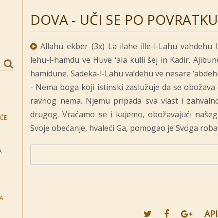
DOVA - UČI SE PO POVRATKU
Allahu ekber (3x) La ilahe ille-l-Lahu vahdehu 
lehu-l-hamdu ve Huve ‘ala kulli šej in Kadir. Ajibu
hamidune. Sadeka-l-Lahu va’dehu ve nesare ‘abde
- Nema boga koji istinski zaslužuje da se obožava 
ravnog nema. Njemu pripada sva vlast i zahvalno
drugog. Vraćamo se i kajemo, obožavajući našeg 
EĆE
Svoje obećanje, hvaleći Ga, pomogao je Svoga roba 
A
TA
API