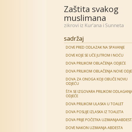
Zaštita svakog
muslimana
zikrovi iz Kur’ana i Sunneta
sadržaj
DOVE PRED ODLAZAK NA SPAVANJE
DOVE KOJE SE UČE JUTROM I NOĆU
DOVA PRILIKOM OBLAČENJA ODJEĆE
DOVA PRILIKOM OBLAČENJA NOVE ODJ
DOVA ZA ONOGA KOJI OBUČE NOVU
ODJEĆU
ŠTA SE IZGOVARA PRILIKOM ODLAGANJ
ODJEĆE
DOVA PRILIKOM ULASKA U TOALET
DOVA POSLIJE IZLASKA IZ TOALETA
DOVA PRIJE POČETKA UZIMANJAABDES
DOVE NAKON UZIMANJA ABDESTA