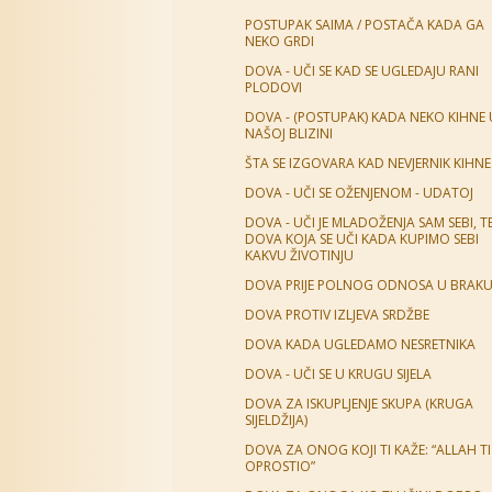
POSTUPAK SAIMA / POSTAČA KADA GA
NEKO GRDI
DOVA - UČI SE KAD SE UGLEDAJU RANI
PLODOVI
DOVA - (POSTUPAK) KADA NEKO KIHNE 
NAŠOJ BLIZINI
ŠTA SE IZGOVARA KAD NEVJERNIK KIHNE
DOVA - UČI SE OŽENJENOM - UDATOJ
DOVA - UČI JE MLADOŽENJA SAM SEBI, T
DOVA KOJA SE UČI KADA KUPIMO SEBI
KAKVU ŽIVOTINJU
DOVA PRIJE POLNOG ODNOSA U BRAK
DOVA PROTIV IZLJEVA SRDŽBE
DOVA KADA UGLEDAMO NESRETNIKA
DOVA - UČI SE U KRUGU SIJELA
DOVA ZA ISKUPLJENJE SKUPA (KRUGA
SIJELDŽIJA)
DOVA ZA ONOG KOJI TI KAŽE: “ALLAH TI
OPROSTIO”