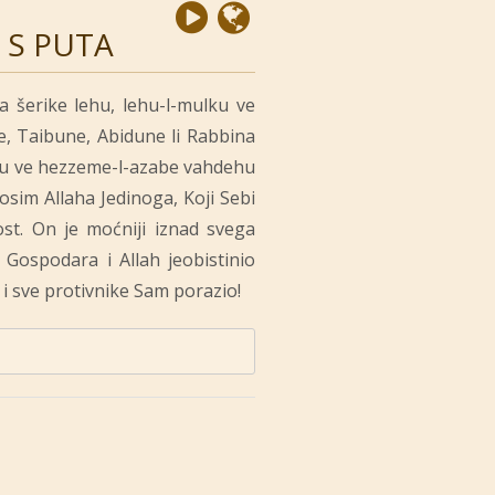
 S PUTA
la šerike lehu, lehu-l-mulku ve
ne, Taibune, Abidune li Rabbina
hu ve hezzeme-l-azabe vahdehu
osim Allaha Jedinoga, Koji Sebi
st. On je moćniji iznad svega
Gospodara i Allah jeobistinio
i sve protivnike Sam porazio!