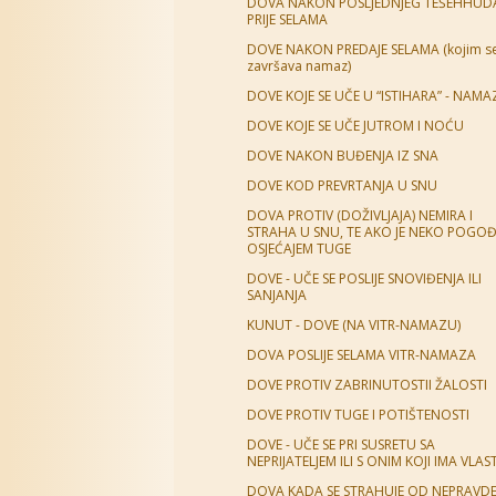
DOVA NAKON POSLJEDNJEG TEŠEHHUDA
PRIJE SELAMA
DOVE NAKON PREDAJE SELAMA (kojim s
završava namaz)
DOVE KOJE SE UČE U “ISTIHARA” - NAM
DOVE KOJE SE UČE JUTROM I NOĆU
DOVE NAKON BUĐENJA IZ SNA
DOVE KOD PREVRTANJA U SNU
DOVA PROTIV (DOŽIVLJAJA) NEMIRA I
STRAHA U SNU, TE AKO JE NEKO POGO
OSJEĆAJEM TUGE
DOVE - UČE SE POSLIJE SNOVIĐENJA ILI
SANJANJA
KUNUT - DOVE (NA VITR-NAMAZU)
DOVA POSLIJE SELAMA VITR-NAMAZA
DOVE PROTIV ZABRINUTOSTII ŽALOSTI
DOVE PROTIV TUGE I POTIŠTENOSTI
DOVE - UČE SE PRI SUSRETU SA
NEPRIJATELJEM ILI S ONIM KOJI IMA VLAS
DOVA KADA SE STRAHUJE OD NEPRAVD