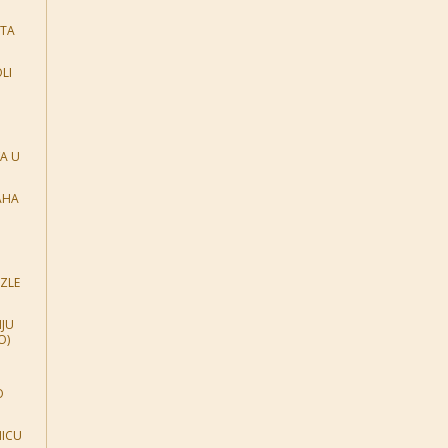
ITA
LI
A U
AHA
ZLE
NJU
O)
O
NICU