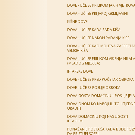
DOVE - UČE SE PRILIKOM JAKIH VJETROV
DOVA - UČI SE PRI JAKOJ GRMLJAVINI
KIŠNE DOVE
DOVA - UČI SE KADA PADA KIŠA
DOVA - UČI SE NAKON PADANJA KIŠE
DOVA - UČI SE KAO MOLITVA ZAPREST
VELIKIH KIŠA
DOVA - UČI SE PRILIKOM VIĐENJA HILAL
(MLADOG MJESECA)
IFTARSKE DOVE
DOVE - UČE SE PRED POČETAK OBROKA
DOVE - UČE SE POSLIJE OBROKA
DOVA GOSTA DOMAĆINU – POSLIJE JELA
DOVA ONOM KO NAPOJI ILI TO HTJEDN
URADITI
DOVA DOMAĆINU KOJI NAS UGOSTI
IFTAROM
PONAŠANJE POSTAČA KADA BUDE POZ
DA PRISTUPI SOFRI