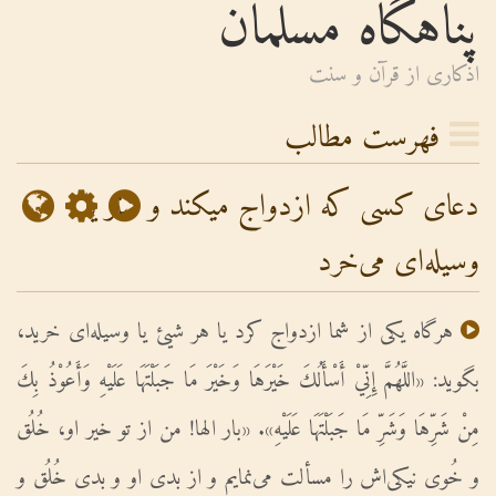
پناهگاه مسلمان
اذكارى از قرآن و سنت
فهرست مطالب
دعای کسی که ازدواج میکند و شتر یا
وسیله‌ای می‌خرد
هرگاه یکى از شما ازدواج کرد یا هر شیئ یا وسیله‌ای خرید،
بگوید: «اللَّهُمَّ إِنِّيْ أَسْأَلُكَ خَيْرَهَا وَخَيْرَ مَا جَبَلْتَهَا عَلَيْهِ وَأَعُوْذُ بِكَ
مِنْ شَرِّهَا وَشَرِّ مَا جَبَلْتَهَا عَلَيْهِ». «بار الها! من از تو خیر او، خُلُق
و خُوى نیکى‌اش را مسألت مى‌نمایم و از بدى او و بدى خُلُق و