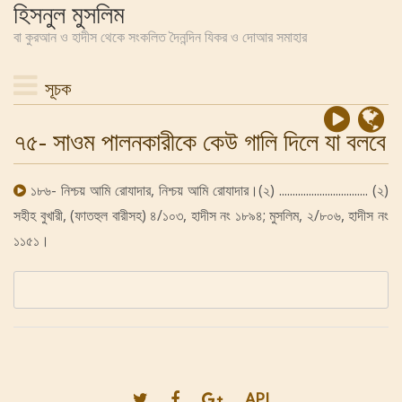
হিসনুল মুসলিম
বা কুরআন ও হাদীস থেকে সংকলিত দৈনন্দিন যিকর ও দোআর সমাহার
সূচক
৭৫- সাওম পালনকারীকে কেউ গালি দিলে যা বলবে
১৮৬- নিশ্চয় আমি রোযাদার, নিশ্চয় আমি রোযাদার।(২) ................................. (২)
সহীহ বুখারী, (ফাতহুল বারীসহ) ৪/১০৩, হাদীস নং ১৮৯৪; মুসলিম, ২/৮০৬, হাদীস নং
১১৫১।
API