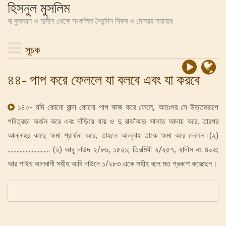
হিসনুল মুসলিম
বা কুরআন ও হাদীস থেকে সংকলিত দৈনন্দিন যিকর ও দোআর সমাহার
সূচক
৪৪- পাপ করে ফেললে যা বলবে এবং যা করবে
১৪০- যদি কোনো বান্দা কোনো পাপ কাজ করে ফেলে, অতঃপর সে উত্তমরূপে
পবিত্রতা অর্জন করে এবং দাঁড়িয়ে যায় ও দু রাক‘আত সালাত আদায় করে, তারপর
আল্লাহর কাছে ক্ষমা প্রার্থনা করে, তাহলে আল্লাহ তাকে ক্ষমা করে দেবেন।(২)
............................ (২) আবূ দাউদ ২/৮৬, ১৫২১; তিরমিযী ২/২৫৭, হাদীস নং ৪০৬;
আর শাইখ আলবানী সহীহ আবি দাউদে ১/২৮৩ একে সহীহ বলে মত প্রকাশ করেছেন।