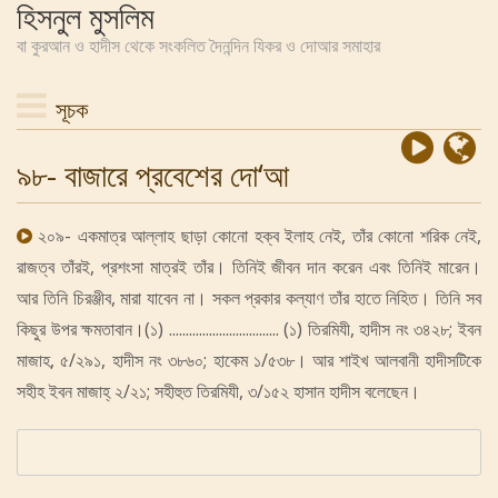
হিসনুল মুসলিম
বা কুরআন ও হাদীস থেকে সংকলিত দৈনন্দিন যিকর ও দোআর সমাহার
সূচক
৯৮- বাজারে প্রবেশের দো‘আ
২০৯- একমাত্র আল্লাহ ছাড়া কোনো হক্ব ইলাহ নেই, তাঁর কোনো শরিক নেই,
রাজত্ব তাঁরই, প্রশংসা মাত্রই তাঁর। তিনিই জীবন দান করেন এবং তিনিই মারেন।
আর তিনি চিরঞ্জীব, মারা যাবেন না। সকল প্রকার কল্যাণ তাঁর হাতে নিহিত। তিনি সব
কিছুর উপর ক্ষমতাবান।(১) ................................. (১) তিরমিযী, হাদীস নং ৩৪২৮; ইবন
মাজাহ, ৫/২৯১, হাদীস নং ৩৮৬০; হাকেম ১/৫৩৮। আর শাইখ আলবানী হাদীসটিকে
সহীহ ইবন মাজাহ্‌ ২/২১; সহীহুত তিরমিযী, ৩/১৫২ হাসান হাদীস বলেছেন।