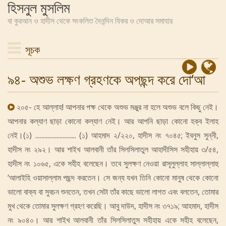
হিসনুল মুসলিম
বা কুরআন ও হাদীস থেকে সংকলিত দৈনন্দিন যিকর ও দোআর সমাহার
সূচক
৯৪- অশুভ লক্ষণ গ্রহণকে অপছন্দ করে দো‘আ
২০৫- হে আল্লাহ! আপনার পক্ষ থেকে অশুভ মঞ্জুর না হলে অশুভ বলে কিছু নেই।
আপনার কল্যাণ ছাড়া কোনো কল্যাণ নেই। আর আপনি ছাড়া কোনো হক্ব ইলাহ
নেই।(১) ........................... (১) আহমাদ ২/২২০, হাদীস নং ৭০৪৫; ইবনুস সুন্নী,
হাদীস নং ২৯২। আর শাইখ আলবানী তাঁর সিলসিলাতুল আহাদীসিস সহীহায় ৩/৫৪,
হাদীস নং ১০৬৫, একে সহীহ বলেছেন। তবে সুলক্ষণ নেওয়া রাসূলুল্লাহ সাল্লাল্লাহু
‘আলাইহি ওয়াসাল্লাম পছন্দ করতেন। সে জন্য যখন তিনি কোনো মানুষ থেকে কোনো
ভালো বাক্য বা সুবচন শুনতেন, তখন সেটা তাঁর কাছে ভালো লাগত এবং বলতেন, তোমার
মুখ থেকে তোমার সুলক্ষণ গ্রহণ করেছি। আবু দাউদ, হাদীস নং ৩৭১৯; আহমাদ, হাদীস
নং ৯০৪০। আর শাইখ আলবানী তাঁর সিলসিলাতুস সহীহায় একে সহীহ বলেছেন,