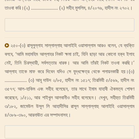
তাওবা করি।(২) ............................. (২) সহীহ মুসলিম, ৪/২০৭৬, হাদীস নং ২৭০২।
২৫০-(৩) রাসূলুল্লাহ সাল্লাল্লাহু আলাইহি ওয়াসাল্লাম আরও বলেন, যে ব্যক্তি
বলবে, ‘আমি মহামহিম আল্লাহর নিকট ক্ষমা চাই, যিনি ছাড়া আর কোনো হক্ব ইলাহ
নেই, তিনি চিরস্থায়ী, সর্বসত্তার ধারক। আর আমি তাঁরই নিকট তওবা করছি।’
আল্লাহ তাকে মাফ করে দিবেন যদিও সে যুদ্ধক্ষেত্র থেকে পলায়নকারী হয়।(৩)
........................ (৩) আবূ দাউদ ২/৮৫, হাদীস নং ১৫১৭; তিরমিযী ৫/৫৬৯, হাদীস নং
৩৫৭৭; আল-হাকিম এবং সহীহ বলেছেন, তার সাথে ইমাম যাহাবী ঐকমত্য পোষণ
করেছেন, ১/৫১১, আর শাইখুল আলবানীও সহীহ বলেছেন। দেখুন, সহীহুত তিরমিযী
৩/১৮২, জামেউল উসূল লি আহাদীসির রাসূল সাল্লাল্লাহু আলাইহি ওয়াসাল্লাম
৪/৩৮৯-৩৯০, আরনাঊত এর সম্পাদনাসহ।