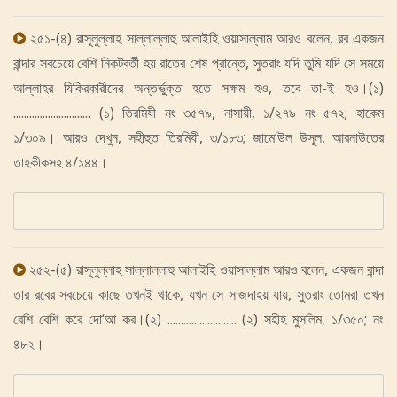
২৫১-(৪) রাসূলুল্লাহ সাল্লাল্লাহু আলাইহি ওয়াসাল্লাম আরও বলেন, রব একজন
বান্দার সবচেয়ে বেশি নিকটবর্তী হয় রাতের শেষ প্রান্তে, সুতরাং যদি তুমি যদি সে সময়ে
আল্লাহর যিকিরকারীদের অন্তর্ভুক্ত হতে সক্ষম হও, তবে তা-ই হও।(১)
............................. (১) তিরমিযী নং ৩৫৭৯, নাসায়ী, ১/২৭৯ নং ৫৭২; হাকেম
১/৩০৯। আরও দেখুন, সহীহুত তিরমিযী, ৩/১৮৩; জামে‘উল উসূল, আরনাউতের
তাহকীকসহ ৪/১৪৪।
২৫২-(৫) রাসূলুল্লাহ সাল্লাল্লাহু আলাইহি ওয়াসাল্লাম আরও বলেন, একজন বান্দা
তার রবের সবচেয়ে কাছে তখনই থাকে, যখন সে সাজদাহয় যায়, সুতরাং তোমরা তখন
বেশি বেশি করে দো‘আ কর।(২) .......................... (২) সহীহ মুসলিম, ১/৩৫০; নং
৪৮২।