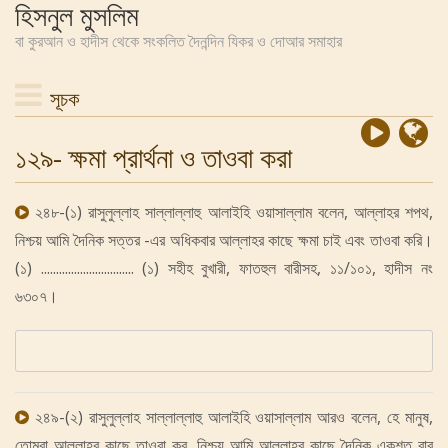
হিসনুল মুসলিম
বা কুরআন ও হাদীস থেকে সংকলিত দৈনন্দিন যিকর ও দোআর সমাহার
সূচক
১২৯- ক্ষমা প্রার্থনা ও তাওবা করা
২৪৮-(১) রাসুলুল্লাহ সাল্লাল্লাহু আলাইহি ওয়াসাল্লাম বলেন, আল্লাহর শপথ,
নিশ্চয় আমি দৈনিক সত্তর -এর অধিকবার আল্লাহর কাছে ক্ষমা চাই এবং তাওবা করি।
(১) ............................... (১) সহীহ বুখারী, ফাতহুল বারীসহ, ১১/১০১, হাদীস নং
৬৩০৭।
২৪৯-(২) রাসুলুল্লাহ সাল্লাল্লাহু আলাইহি ওয়াসাল্লাম আরও বলেন, হে মানুষ,
তোমরা আল্লাহর কাছে তাওবা কর, নিশ্চয় আমি আল্লাহর কাছে দৈনিক একশত বার