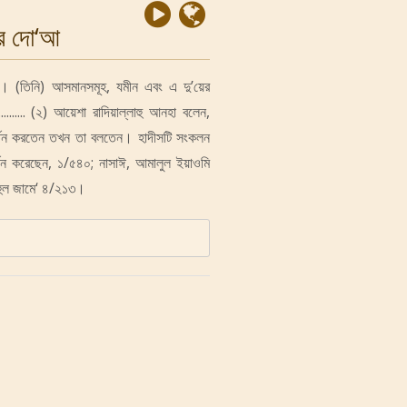
়ার দো‘আ
 (তিনি) আসমানসমূহ, যমীন এবং এ দু’য়ের
.......... (২) আয়েশা রাদিয়াল্লাহু আনহা বলেন,
পরিবর্তন করতেন তখন তা বলতেন। হাদীসটি সংকলন
থন করেছেন, ১/৫৪০; নাসাঈ, আমালুল ইয়াওমি
ীহুল জামে‘ ৪/২১৩।