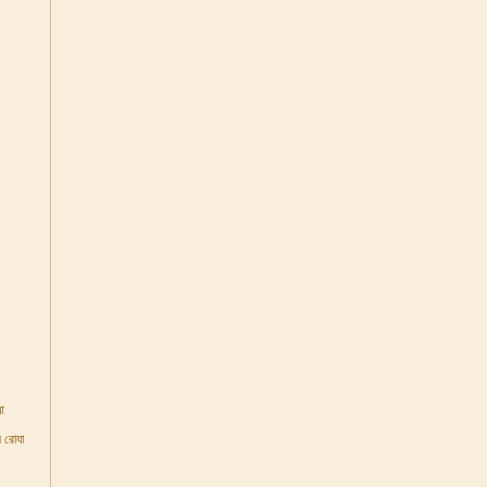
আ
 রোযা