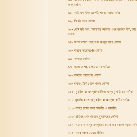
জন্য দো‘আ
৯১- কেউ ঋণ দিলে তা পরিশোধের সময় দো‘আ
৯২- শির্কের ভয়ে দো‘আ
৯৩- কেউ যদি বলে, ‘আল্লাহ আপনার ওপর বরকত দিন’, তার 
দো‘আ
৯৪- অশুভ লক্ষণ গ্রহণকে অপছন্দ করে দো‘আ
৯৫- বাহনে আরোহণের দো‘আ
৯৬- সফরের দো‘আ
৯৭- গ্রাম বা শহরে প্রবেশের দো‘আ
৯৮- বাজারে প্রবেশের দো‘আ
৯৯- বাহন হোঁচট খেলে পড়ার দো‘আ
১০০- মুক্বীম বা অবস্থানকারীদের জন্য মুসাফিরের দো‘আ
১০১- মুসাফিরের জন্য মুক্বীম বা অবস্থানকারীর দো‘আ
১০২- সফরে চলার সময় তাকবীর ও তাসবীহ
১০৩- রাত্রির শেষ প্রহরে মুসাফিরের দো‘আ
১০৪- সফরে বা অন্য অবস্থায় কোনো ঘরে নামলে পড়ার দো
১০৫- সফর থেকে ফেরার যিকির