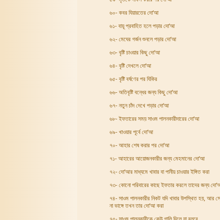
৬০- কবর যিয়ারতের দো‘আ
৬১- বায়ূ প্রবাহিত হলে পড়ার দো‘আ
৬২- মেঘের গর্জন শুনলে পড়ার দো‘আ
৬৩- বৃষ্টি চাওয়ার কিছু দো‘আ
৬৪- বৃষ্টি দেখলে দো‘আ
৬৫- বৃষ্টি বর্ষণের পর যিকির
৬৬- অতিবৃষ্টি বন্ধের জন্য কিছু দো‘আ
৬৭- নতুন চাঁদ দেখে পড়ার দো‘আ
৬৮- ইফতারের সময় সাওম পালনকারীদারের দো‘আ
৬৯- খাওয়ার পূর্বে দো‘আ
৭০- আহার শেষ করার পর দো‘আ
৭১- আহারের আয়োজনকারীর জন্য মেহমানের দো‘আ
৭২- দো‘আর মাধ্যমে খাবার বা পানীয় চাওয়ার ইঙ্গিত করা
৭৩- কোনো পরিবারের কাছে ইফতার করলে তাদের জন্য দো‘
৭৪- সাওম পালনকারীর নিকট যদি খাবার উপস্থিত হয়, আর সে
না ভাঙ্গে তখন তার দো‘আ করা
৭৫- সাওম পালনকারীকে কেউ গালি দিলে যা বলবে