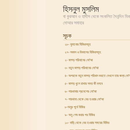
হিসনুল মুসলিম
বা কুরআন ও হাদীস থেকে সংকলিত দৈনন্দিন যি
দোআর সমাহার
সূচক
২৮- ঘুমানোর যিকিরসমূহ
২৭- সকাল ও বিকালের যিকিরসমূহ
২- কাপড় পরিধানের দো‘আ
৩- নতুন কাপড় পরিধানের দো‘আ
৪- অপরকে নতুন কাপড় পরিধান করতে দেখলে তার জন্য দো
৫- কাপড় খুলে রাখার সময় কী বলবে
৬- পায়খানায় প্রবেশের দো‘আ
৭- পায়খানা থেকে বের হওয়ার দো‘আ
৮-অযুর পূর্বে যিকির
৯- অযু শেষ করার পর যিকির
১০- বাড়ি থেকে বের হওয়ার সময়ের যিকির