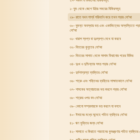
২৭- সকাল ও বিকালের যিকিরসমূহ
১- ঘুম থেকে জেগে উঠার সময়ের যিকিরসমূহ
২৯- রাতে যখন পার্শ্ব পরিবর্তন করে তখন পড়ার দো‘আ
৩০- ঘুমন্ত অবস্থায় ভয় এবং একাকিত্বের অস্বস্তিতে পড়
দো‘আ
৩১- খারাপ স্বপ্ন বা দুঃস্বপ্ন দেখে যা করবে
৩২- বিতরের কুনুতের দো‘আ
৩৩- বিতরের সালাত থেকে সালাম ফিরানোর পরের যিকির
৩৪- দুঃখ ও দুশ্চিন্তার সময় পড়ার দো‘আ
৩৫- দুর্দশাগ্রস্ত ব্যক্তির দো‘আ
৩৬- শত্রু এবং শক্তিধর ব্যক্তির সাক্ষাতকালে দো‘আ
৩৭- শাসকের অত্যাচারের ভয় করলে পড়ার দো‘আ
৩৮- শত্রুর ওপর বদ-দো‘আ
৩৯- কোনো সম্প্রদায়কে ভয় করলে যা বলবে
৪০- ঈমানের মধ্যে সন্দেহে পতিত ব্যক্তির দো‘আ
৪১- ঋণ মুক্তির জন্য দো‘আ
৪২- সালাতে ও কিরাতে শয়তানের কুমন্ত্রণায় পতিত ব্যক্তির
৪৩- কঠিন কাজে পতিত ব্যক্তির দো‘আ