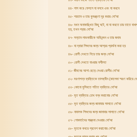
৪৪- পাপ করে ফেললে যা বলবে এবং যা করবে
৪৫- শয়তান ও তার কুমন্ত্রণা দূর করার দো‘আ
৪৬- যখন অনাকাঙ্খিত কিছু ঘটে, বা যা করতে চায় তাতে বাধাপ
হয়, তখন পড়ার দো‘আ
৪৭- সন্তান লাভকারীকে অভিনন্দন ও তার জবাব
৪৮- যা দ্বারা শিশুদের জন্য আশ্রয় প্রার্থনা করা হয়
৪৯- রোগী দেখতে গিয়ে তার জন্য দো‘আ
৫০- রোগী দেখতে যাওয়ার ফযীলত
৫১- জীবনের আশা ছেড়ে দেওয়া রোগীর দো‘আ
৫২- মরণাপন্ন ব্যক্তিকে তালক্বীন (কালেমা স্মরণ করিয়ে দে
৫৩- কোনো মুসিবতে পতিত ব্যক্তির দো‘আ
৫৪- মৃত ব্যক্তির চোখ বন্ধ করানোর দো‘আ
৫৫- মৃত ব্যক্তির জন্য জানাযার সালাতে দো‘আ
৫৬- নাবালক শিশুদের জন্য জানাযার সালাতে দো‘আ
৫৭- শোকার্তদের সান্ত্বনা দেওয়ার দো‘আ
৫৮- মৃতকে কবরে প্রবেশ করানোর দো‘আ
৫৯- মৃতকে দাফন করার পর দো‘আ