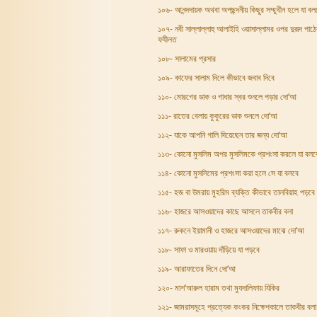
১০৬- আনন্দদায়ক অথবা অপছন্দনীয় কিছুর সম্মুখীন হলে যা বল
১০৭- নবী সাল্লাল্লাহু আলাইহি ওয়াসাল্লামর ওপর দুরূদ পাঠে
ফযীলত
১০৮- সালামের প্রসার
১০৯- কাফের সালাম দিলে কীভাবে জবাব দিবে
১১০- মোরগের ডাক ও গাধার স্বর শুনলে পড়ার দো‘আ
১১১- রাতের বেলায় কুকুরের ডাক শুনলে দো‘আ
১১২- যাকে আপনি গালি দিয়েছেন তার জন্য দো‘আ
১১৩- কোনো মুসলিম অপর মুসলিমকে প্রশংসা করলে যা বলব
১১৪- কোনো মুসলিমের প্রশংসা করা হলে সে যা বলবে
১১৫- হজ বা উমরায় মুহরিম ব্যক্তি কীভাবে তালবিয়াহ পড়বে
১১৬- হাজরে আসওয়াদের কাছে আসলে তাকবীর বলা
১১৭- রুকনে ইয়ামানী ও হাজরে আসওয়াদের মাঝে দো‘আ
১১৮- সাফা ও মারওয়ায় দাঁড়িয়ে যা পড়বে
১১৯- আরাফাতের দিনে দো‘আ
১২০- মাশ‘আরুল হারাম তথা মুযদালিফায় যিকির
১২১- জামরাসমূহে প্রত্যেক কংকর নিক্ষেপকালে তাকবীর বলা