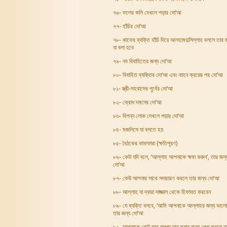
৭৬- ফলের কলি দেখলে পড়ার দো‘আ
৭৭- হাঁচির দো‘আ
৭৮- কাফের ব্যক্তি হাঁচি দিয়ে আলহামদুলিল্লাহ বললে তার 
যা বলা হবে
৭৯- নব বিবাহিতের জন্য দো‘আ
৮০- বিবাহিত ব্যক্তির দো‘আ এবং বাহন ক্রয়ের পর দো‘আ
৮১- স্ত্রী-সহবাসের পুর্বের দো‘আ
৮২- ক্রোধ দমনের দো‘আ
৮৩- বিপন্ন লোক দেখলে পড়ার দো‘আ
৮৪- মজলিসে যা বলতে হয়
৮৫- বৈঠকের কাফফারা (ক্ষতিপূরণ)
৮৬- কেউ যদি বলে, ‘আল্লাহ আপনাকে ক্ষমা করুন’, তার জন্
দো‘আ
৮৭- কেউ আপনার সাথে সদাচারণ করলে তার জন্য দো‘আ
৮৮- আল্লাহ যা দ্বারা দাজ্জাল থেকে হিফাযত করবেন
৮৯- যে ব্যক্তি বলবে, ‘আমি আপনাকে আল্লাহর জন্য ভালোব
তার জন্য দো‘আ
৯০- আপনাকে কেউ তার সম্পদ দান করার জন্য পেশ করলে ত