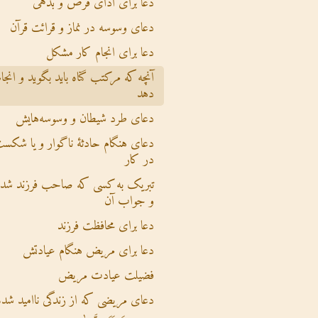
دعا برای ادای قرض و بدهی
دعای وسوسه در نماز و قرائت قرآن
دعا برای انجام کار مشکل
آنچه که مرکتب گناه باید بگوید و انجام
دهد
دعای طرد شیطان و وسوسه‌هایش
دعای هنگام حادثۀ ناگوار و یا شکس
در کار
تبریک به کسی که صاحب فرزند شده
و جواب آن
دعا برای محافظت فرزند
دعا برای مریض هنگام عیادتش
فضیلت عیادت مریض
دعای مریضی که از زندگی ناامید شده