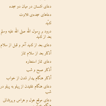
دعای نشستن در میان دو سجده
دعاهای سجده‌ی تلاوت
تشهّد
درود بر رسول الله صلی الله علیه وسلم
بعد از تشهّد
دعای بعد از تشهد آخر و قبل از سلام
أذکار بعد از سلام نماز
دعای نماز استخاره
أذکار صبح و شب
أذکار هنگام بیدار شدن از خواب
دعای هنگام غلتیدن از پهلو به پهلو در
شب
دعای موقع هول و هراس و پریشانی
هنگام خواب