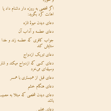
اگر شخصی به روزه دار دشنام داد یا
اهانت کرد بگوید:
دعای دیدن میوۀ تازه
دعای عطسه و آداب آن
جواب کافری که عطسه زند و خدا ر
ستایش کند
دعای تبریک ازدواج
دعای کسی که ازدواج میکند و شتر ی
وسیله‌ای می‌خرد
دعای قبل از همبستری با همسر
دعای هنگام خشم
دعای دیدن شخصی که مبتلا به مصیب
باشد
دعای مجلس