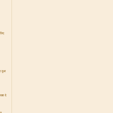
 लिए
यह दुआ
ख्श दे
ज़