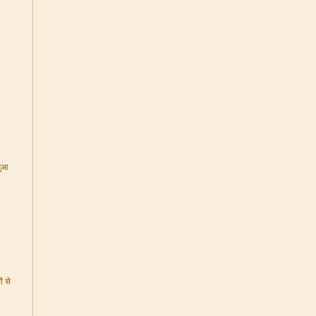
दुआ
ं से