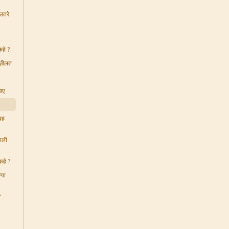
उतरे
कहे ?
ज़ीलत
ाए
 यह
ाली
कहे ?
्या
?