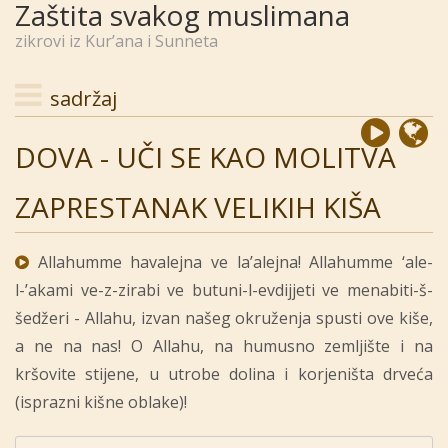
Zaštita svakog muslimana
zikrovi iz Kur’ana i Sunneta
sadržaj
DOVA - UČI SE KAO MOLITVA
ZAPRESTANAK VELIKIH KIŠA
Allahumme havalejna ve la’alejna! Allahumme ‘ale-
l-’akami ve-z-zirabi ve butuni-l-evdijjeti ve menabiti-š-
šedžeri - Allahu, izvan našeg okruženja spusti ove kiše,
a ne na nas! O Allahu, na humusno zemljište i na
kršovite stijene, u utrobe dolina i korjeništa drveća
(isprazni kišne oblake)!