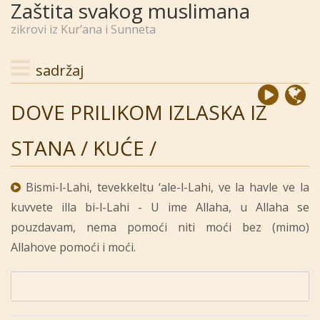
Zaštita svakog muslimana
zikrovi iz Kur’ana i Sunneta
sadržaj
DOVE PRILIKOM IZLASKA IZ
STANA / KUĆE /
Bismi-l-Lahi, tevekkeltu ‘ale-l-Lahi, ve la havle ve la
kuvvete illa bi-l-Lahi - U ime Allaha, u Allaha se
pouzdavam, nema pomoći niti moći bez (mimo)
Allahove pomoći i moći.