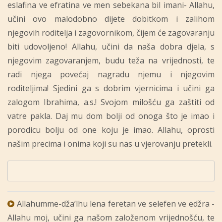
eslafina ve efratina ve men sebekana bil imani- Allahu,
učini ovo malodobno dijete dobitkom i zalihom
njegovih roditelja i zagovornikom, čijem će zagovaranju
biti udovoljeno! Allahu, učini da naša dobra djela, s
njegovim zagovaranjem, budu teža na vrijednosti, te
radi njega povećaj nagradu njemu i njegovim
roditeljima! Sjedini ga s dobrim vjernicima i učini ga
zalogom Ibrahima, a.s.! Svojom milošću ga zaštiti od
vatre pakla. Daj mu dom bolji od onoga što je imao i
porodicu bolju od one koju je imao. Allahu, oprosti
našim precima i onima koji su nas u vjerovanju pretekli.
Allahumme-dža’lhu lena feretan ve selefen ve edžra -
Allahu moj, učini ga našom založenom vrijednošću, te