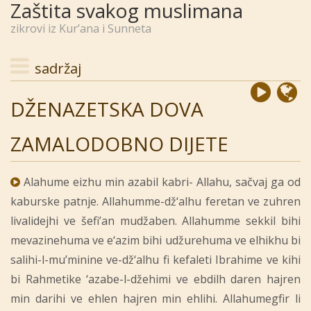
Zaštita svakog muslimana
zikrovi iz Kur’ana i Sunneta
sadržaj
DŽENAZETSKA DOVA
ZAMALODOBNO DIJETE
Alahume eizhu min azabil kabri- Allahu, sačvaj ga od
kaburske patnje. Allahumme-dž‘alhu feretan ve zuhren
livalidejhi ve šefi’an mudžaben. Allahumme sekkil bihi
mevazinehuma ve e‘azim bihi udžurehuma ve elhikhu bi
salihi-l-mu’minine ve-dž‘alhu fi kefaleti Ibrahime ve kihi
bi Rahmetike ‘azabe-l-džehimi ve ebdilh daren hajren
min darihi ve ehlen hajren min ehlihi. Allahumegfir li