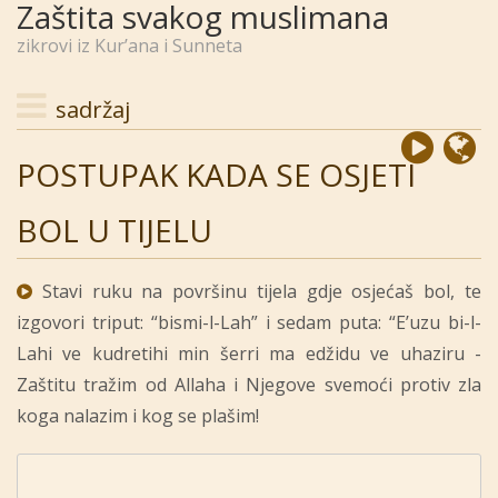
Zaštita svakog muslimana
zikrovi iz Kur’ana i Sunneta
sadržaj
POSTUPAK KADA SE OSJETI
BOL U TIJELU
Stavi ruku na površinu tijela gdje osjećaš bol, te
izgovori triput: “bismi-l-Lah” i sedam puta: “E’uzu bi-l-
Lahi ve kudretihi min šerri ma edžidu ve uhaziru -
Zaštitu tražim od Allaha i Njegove svemoći protiv zla
koga nalazim i kog se plašim!