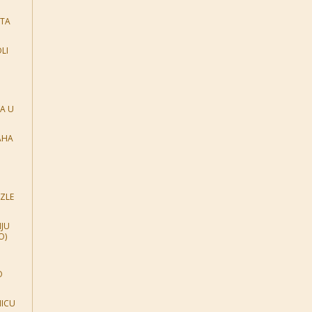
ITA
LI
A U
AHA
ZLE
NJU
O)
O
NICU