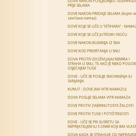
DOVA NAKON POSLJEDNJEG TEŠEHHUDA
PRIJE SELAMA
DOVE NAKON PREDAJE SELAMA (kojim s
završava namaz)
DOVE KOJE SE UČE U “ISTIHARA” - NAM
DOVE KOJE SE UČE JUTROM I NOĆU
DOVE NAKON BUĐENJA IZ SNA
DOVE KOD PREVRTANJA U SNU
DOVA PROTIV (DOŽIVLJAJA) NEMIRA I
STRAHA U SNU, TE AKO JE NEKO POGO
OSJEĆAJEM TUGE
DOVE - UČE SE POSLIJE SNOVIĐENJA ILI
SANJANJA
KUNUT - DOVE (NA VITR-NAMAZU)
DOVA POSLIJE SELAMA VITR-NAMAZA
DOVE PROTIV ZABRINUTOSTII ŽALOSTI
DOVE PROTIV TUGE I POTIŠTENOSTI
DOVE - UČE SE PRI SUSRETU SA
NEPRIJATELJEM ILI S ONIM KOJI IMA VLAS
DOVA KADA SE STRAHUJE OD NEPRAVD