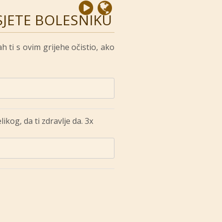
SJETE BOLESNIKU
h ti s ovim grijehe očistio, ako
kog, da ti zdravlje da. 3x