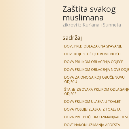
Zaštita svakog
muslimana
zikrovi iz Kur’ana i Sunneta
sadržaj
DOVE PRED ODLAZAK NA SPAVANJE
DOVE KOJE SE UČE JUTROM I NOĆU
DOVA PRILIKOM OBLAČENJA ODJEĆE
DOVA PRILIKOM OBLAČENJA NOVE ODJ
DOVA ZA ONOGA KOJI OBUČE NOVU
ODJEĆU
ŠTA SE IZGOVARA PRILIKOM ODLAGANJ
ODJEĆE
DOVA PRILIKOM ULASKA U TOALET
DOVA POSLIJE IZLASKA IZ TOALETA
DOVA PRIJE POČETKA UZIMANJAABDES
DOVE NAKON UZIMANJA ABDESTA