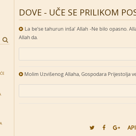
DOVE - UČE SE PRILIKOM PO
La be’se tahurun inša’ Allah -Ne bilo opasno. Alla
Allah da.
EĆE
Molim Uzvišenog Allaha, Gospodara Prijestolja veli
A
TA
API