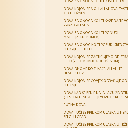
DOVA ZA ONOGA KO TI UČINI DOBRO
DOVA KOJOM SE MOLI ALLAHOVA ZAŠT
OD DEDŽALA
DOVA ZA ONOGA KOJI TI KAŽE DA TE VO
ZARAD ALLAHA
DOVA ZA ONOGA KOJI TI PONUDI
MATERIJALNU POMOĆ
DOVA ZA ONOG KO TI POSUDI SREDSTV
SLUČAJU POTREBE
DOVA KOJOM SE ZAŠTIĆUJEMO OD STR
PRED ŠIRKOM (MNOGOBOŠTVOM)
DOVA ONOME KO TI KAŽE: ALLAH TE
BLAGOSLOVIO
DOVA KOJOM SE ČOVJEK OGRAĐUJE OD 
SLUTNJE
DOVA KAD SE PENJE NA JAHAĆU ŽIVOTI
(ILI SJEDA U NEKO PRIJEVOZNO SREDSTV
PUTNA DOVA
DOVA - UČI SE PRILIKOM ULASKA U NEK
SELO ILI GRAD
DOVA - UČI SE PRILIKOM ULASKA U TRŽ