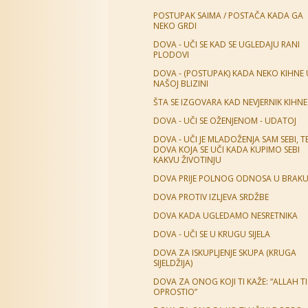
POSTUPAK SAIMA / POSTAČA KADA GA
NEKO GRDI
DOVA - UČI SE KAD SE UGLEDAJU RANI
PLODOVI
DOVA - (POSTUPAK) KADA NEKO KIHNE 
NAŠOJ BLIZINI
ŠTA SE IZGOVARA KAD NEVJERNIK KIHNE
DOVA - UČI SE OŽENJENOM - UDATOJ
DOVA - UČI JE MLADOŽENJA SAM SEBI, T
DOVA KOJA SE UČI KADA KUPIMO SEBI
KAKVU ŽIVOTINJU
DOVA PRIJE POLNOG ODNOSA U BRAK
DOVA PROTIV IZLJEVA SRDŽBE
DOVA KADA UGLEDAMO NESRETNIKA
DOVA - UČI SE U KRUGU SIJELA
DOVA ZA ISKUPLJENJE SKUPA (KRUGA
SIJELDŽIJA)
DOVA ZA ONOG KOJI TI KAŽE: “ALLAH TI
OPROSTIO”