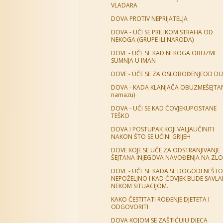
VLADARA
DOVA PROTIV NEPRIJATELJA
DOVA - UČI SE PRILIKOM STRAHA OD
NEKOGA (GRUPE ILI NARODA)
DOVE - UČE SE KAD NEKOGA OBUZME
SUMNJA U IMAN
DOVE - UČE SE ZA OSLOBOĐENJEOD D
DOVA - KADA KLANJAČA OBUZMEŠEJTA
namazu)
DOVA - UČI SE KAD ČOVJEKUPOSTANE
TEŠKO
DOVA I POSTUPAK KOJI VALJAUČINITI
NAKON ŠTO SE UČINI GRIJEH
DOVE KOJE SE UČE ZA ODSTRANJIVANJE
ŠEJTANA INJEGOVA NAVOĐENJA NA ZLO
DOVE - UČE SE KADA SE DOGODI NEŠTO
NEPOŽELJNO I KAD ČOVJEK BUDE SAVL
NEKOM SITUACIJOM.
KAKO ČESTITATI ROĐENJE DJETETA I
ODGOVORITI
DOVA KOJOM SE ZAŠTIĆUJU DJECA