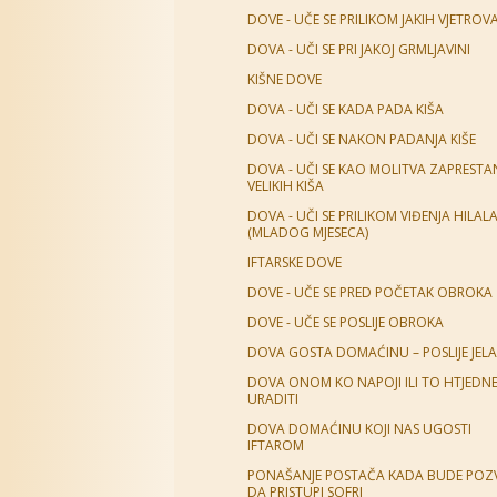
DOVE - UČE SE PRILIKOM JAKIH VJETROV
DOVA - UČI SE PRI JAKOJ GRMLJAVINI
KIŠNE DOVE
DOVA - UČI SE KADA PADA KIŠA
DOVA - UČI SE NAKON PADANJA KIŠE
DOVA - UČI SE KAO MOLITVA ZAPREST
VELIKIH KIŠA
DOVA - UČI SE PRILIKOM VIĐENJA HILAL
(MLADOG MJESECA)
IFTARSKE DOVE
DOVE - UČE SE PRED POČETAK OBROKA
DOVE - UČE SE POSLIJE OBROKA
DOVA GOSTA DOMAĆINU – POSLIJE JELA
DOVA ONOM KO NAPOJI ILI TO HTJEDN
URADITI
DOVA DOMAĆINU KOJI NAS UGOSTI
IFTAROM
PONAŠANJE POSTAČA KADA BUDE POZ
DA PRISTUPI SOFRI