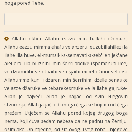
boga pored Tebe.
Allahu ekber Allahu eazzu min halkihi džemian,
Allahu eazzu mimma ehafu ve ahzeru, euzubillahillezi la
ilahe illa huve, el-mumsiki-s-semavati-s-seb'i en jek'ane
alel erdi illa bi iznihi, min šerri abdike (spomenuti ime)
ve džunudihi ve etbaihi ve ešjaihi minel džinni vel insi.
Allahumme kun li džaren min šerrihim, dželle senauke
ve azze džaruke ve tebarekesmuke ve la ilahe gajruke-
Allah je najveći, Allah je najjači od svih Njegovih
stvorenja, Allah ja jači od onoga čega se bojim i od čega
prežem, Utječem se Allahu pored kojeg drugog boga
nema, Koji čuva sedam nebesa da ne padnu na Zemlju,
osim ako On htjedne, od zla ovog Tvog roba i njegove