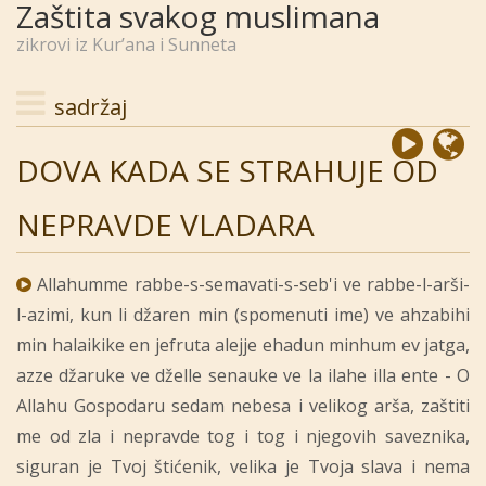
Zaštita svakog muslimana
zikrovi iz Kur’ana i Sunneta
sadržaj
DOVA KADA SE STRAHUJE OD
NEPRAVDE VLADARA
Allahumme rabbe-s-semavati-s-seb'i ve rabbe-l-arši-
l-azimi, kun li džaren min (spomenuti ime) ve ahzabihi
min halaikike en jefruta alejje ehadun minhum ev jatga,
azze džaruke ve dželle senauke ve la ilahe illa ente - O
Allahu Gospodaru sedam nebesa i velikog arša, zaštiti
me od zla i nepravde tog i tog i njegovih saveznika,
siguran je Tvoj štićenik, velika je Tvoja slava i nema