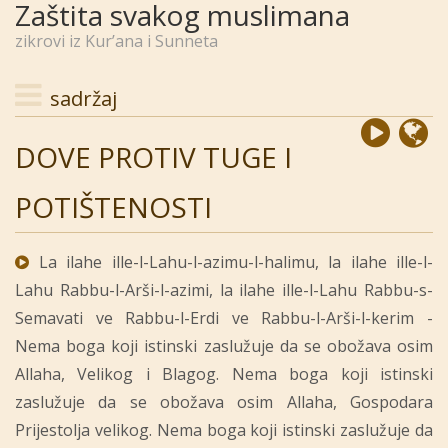
Zaštita svakog muslimana
zikrovi iz Kur’ana i Sunneta
sadržaj
DOVE PROTIV TUGE I
POTIŠTENOSTI
La ilahe ille-l-Lahu-l-azimu-l-halimu, la ilahe ille-l-
Lahu Rabbu-l-Arši-l-azimi, la ilahe ille-l-Lahu Rabbu-s-
Semavati ve Rabbu-l-Erdi ve Rabbu-l-Arši-l-kerim -
Nema boga koji istinski zaslužuje da se obožava osim
Allaha, Velikog i Blagog. Nema boga koji istinski
zaslužuje da se obožava osim Allaha, Gospodara
Prijestolja velikog. Nema boga koji istinski zaslužuje da