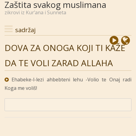
Zaštita svakog muslimana
zikrovi iz Kur’ana i Sunneta
sadržaj
DOVA ZA ONOGA KOJI TI KAŽE
DA TE VOLI ZARAD ALLAHA
Ehabeke-l-lezi ahbebteni lehu -Volio te Onaj radi
Koga me voliš!