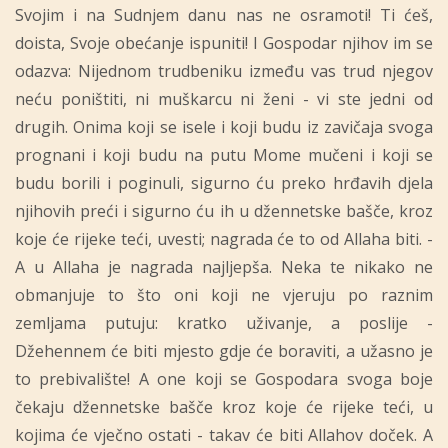
Svojim i na Sudnjem danu nas ne osramoti! Ti ćeš,
doista, Svoje obećanje ispuniti! I Gospodar njihov im se
odazva: Nijednom trudbeniku između vas trud njegov
neću poništiti, ni muškarcu ni ženi - vi ste jedni od
drugih. Onima koji se isele i koji budu iz zavičaja svoga
prognani i koji budu na putu Mome mučeni i koji se
budu borili i poginuli, sigurno ću preko hrđavih djela
njihovih preći i sigurno ću ih u džennetske bašče, kroz
koje će rijeke teći, uvesti; nagrada će to od Allaha biti. -
A u Allaha je nagrada najljepša. Neka te nikako ne
obmanjuje to što oni koji ne vjeruju po raznim
zemljama putuju: kratko uživanje, a poslije -
Džehennem će biti mjesto gdje će boraviti, a užasno je
to prebivalište! A one koji se Gospodara svoga boje
čekaju džennetske bašče kroz koje će rijeke teći, u
kojima će vječno ostati - takav će biti Allahov doček. A