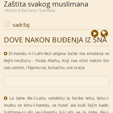
Zaštita svakog muslimana
zikrovi iz Kur’ana i Sunneta
sadržaj
DOVE NAKON BUĐENJA IZ SNA
El-hamdu li-l-Lahi-llezi ahjana ba’de ma ematena ve
ilejhi-nnušuru - Hvala Allahu, Koji nas oživi nakon što
nas umrtvi, i Njemu se, konačno, sve vraća.
La ilahe ille-l-Lahu vahdehu la šerike lehu, lehu-l-
mulku ve lehu-l-hamdu, ve huve’ ala kulli šej’in kadir.
Subhane-l-Lahi ve-l-hamdu li-l-Lahi ve la ilahe ille-l-