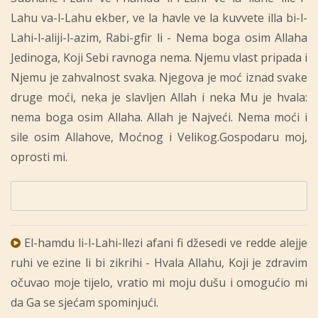
Lahu va-l-Lahu ekber, ve la havle ve la kuvvete illa bi-l-
Lahi-l-aliji-l-azim, Rabi-gfir li - Nema boga osim Allaha
Jedinoga, Koji Sebi ravnoga nema. Njemu vlast pripada i
Njemu je zahvalnost svaka. Njegova je moć iznad svake
druge moći, neka je slavljen Allah i neka Mu je hvala:
nema boga osim Allaha. Allah je Najveći. Nema moći i
sile osim Allahove, Moćnog i Velikog.Gospodaru moj,
oprosti mi.
El-hamdu li-l-Lahi-llezi afani fi džesedi ve redde alejje
ruhi ve ezine li bi zikrihi - Hvala Allahu, Koji je zdravim
očuvao moje tijelo, vratio mi moju dušu i omogućio mi
da Ga se sjećam spominjući.