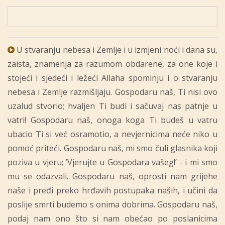
U stvaranju nebesa i Zemlje i u izmjeni noći i dana su,
zaista, znamenja za razumom obdarene, za one koje i
stojeći i sjedeći i ležeći Allaha spominju i o stvaranju
nebesa i Zemlje razmišljaju. Gospodaru naš, Ti nisi ovo
uzalud stvorio; hvaljen Ti budi i sačuvaj nas patnje u
vatri! Gospodaru naš, onoga koga Ti budeš u vatru
ubacio Ti si već osramotio, a nevjernicima neće niko u
pomoć priteći. Gospodaru naš, mi smo čuli glasnika koji
poziva u vjeru; ’Vjerujte u Gospodara vašeg!’ - i mi smo
mu se odazvali. Gospodaru naš, oprosti nam grijehe
naše i pređi preko hrđavih postupaka naših, i učini da
poslije smrti budemo s onima dobrima. Gospodaru naš,
podaj nam ono što si nam obećao po poslanicima