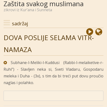
Zaštita svakog muslimana
zikrovi iz Kur’ana i Sunneta
sadržaj
DOVA POSLIJE SELAMA VITR-
NAMAZA
Subhane-l-Meliki-l-Kuddusi (Rabbi-l-melaiketive-r-
Ruhi”) - Slavljen neka si, Sveti Vladaru, Gospodaru
meleka i Duha - (3x), s tim da bi treći put dovu proučio
naglas i polahko.