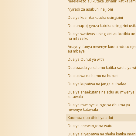
maelekezo au kutaka ushauri katika ja
Nyiradi za asubuhi na jioni
Dua ya kuamka kutoka usingizini
Dua unapojigeuza kutoka usingizini usi
Dua ya wasiwasi usingizini au kusikia u
na mfazaiko
Anayoyafanya mwenye kuota ndoto nj
au mbaya
Dua ya Qunut ya witri
Dua baada ya salamu katika swala ya wi
Dua ukiwa na hamu na huzuni
Dua ya kupatwa na janga au balaa
Dua ya anaekutana na adui au mwenye
kutawala
Dua ya mwenye kuogopa dhulma ya
mwenye kutawala
Kuomba dua dhidi ya adui
Dua ya anewaogopa watu
Dua ya aliyepatwa na shaka katika iman