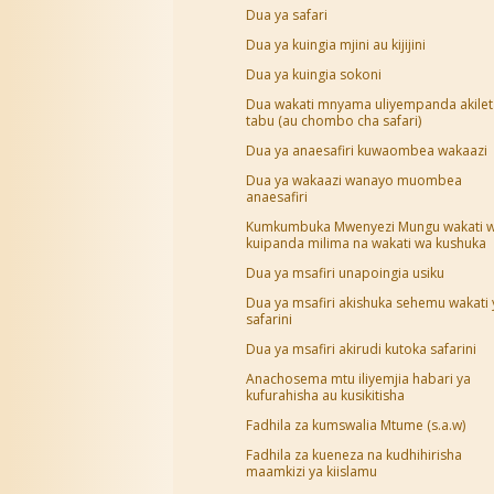
Dua ya safari
Dua ya kuingia mjini au kijijini
Dua ya kuingia sokoni
Dua wakati mnyama uliyempanda akilet
tabu (au chombo cha safari)
Dua ya anaesafiri kuwaombea wakaazi
Dua ya wakaazi wanayo muombea
anaesafiri
Kumkumbuka Mwenyezi Mungu wakati 
kuipanda milima na wakati wa kushuka
Dua ya msafiri unapoingia usiku
Dua ya msafiri akishuka sehemu wakati
safarini
Dua ya msafiri akirudi kutoka safarini
Anachosema mtu iliyemjia habari ya
kufurahisha au kusikitisha
Fadhila za kumswalia Mtume (s.a.w)
Fadhila za kueneza na kudhihirisha
maamkizi ya kiislamu