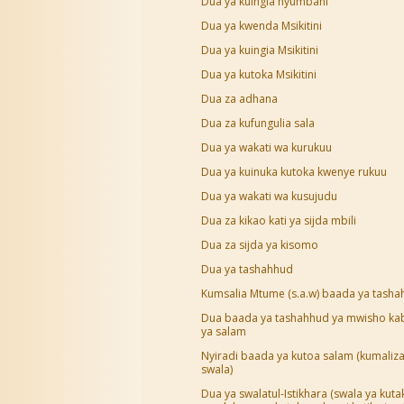
Dua ya kuingia nyumbani
Dua ya kwenda Msikitini
Dua ya kuingia Msikitini
Dua ya kutoka Msikitini
Dua za adhana
Dua za kufungulia sala
Dua ya wakati wa kurukuu
Dua ya kuinuka kutoka kwenye rukuu
Dua ya wakati wa kusujudu
Dua za kikao kati ya sijda mbili
Dua za sijda ya kisomo
Dua ya tashahhud
Kumsalia Mtume (s.a.w) baada ya tash
Dua baada ya tashahhud ya mwisho ka
ya salam
Nyiradi baada ya kutoa salam (kumaliz
swala)
Dua ya swalatul-Istikhara (swala ya kuta