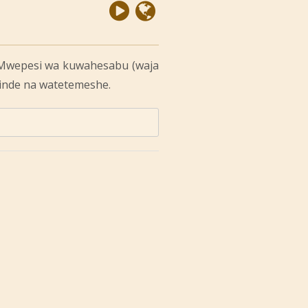
 Mwepesi wa kuwahesabu (waja
hinde na watetemeshe.