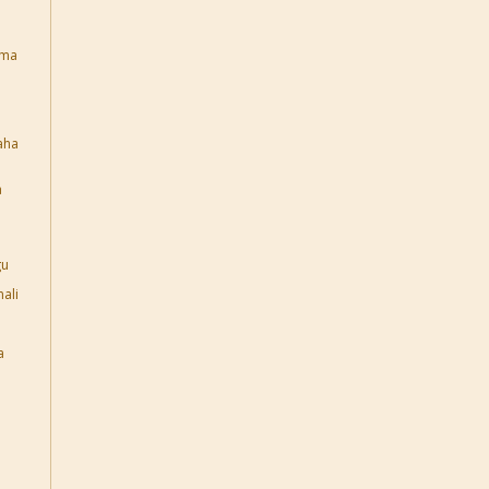
ema
aha
a
gu
ali
a