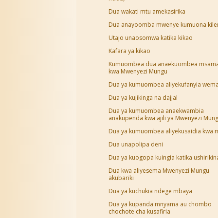
Dua wakati mtu amekasirika
Dua anayoomba mwenye kumuona kil
Utajo unaosomwa katika kikao
Kafara ya kikao
Kumuombea dua anaekuombea msam
kwa Mwenyezi Mungu
Dua ya kumuombea aliyekufanyia wem
Dua ya kujikinga na dajjal
Dua ya kumuombea anaekwambia
anakupenda kwa ajili ya Mwenyezi Mun
Dua ya kumuombea aliyekusaidia kwa m
Dua unapolipa deni
Dua ya kuogopa kuingia katika ushirikin
Dua kwa aliyesema Mwenyezi Mungu
akubariki
Dua ya kuchukia ndege mbaya
Dua ya kupanda mnyama au chombo
chochote cha kusafiria