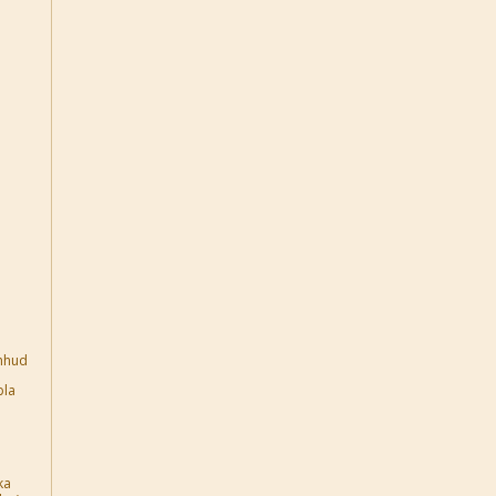
ahhud
bla
a
ka