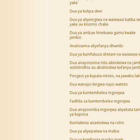
yake
Dua ya kulipa deni
Dua ya aliyeingiwa na wasiwasi katika s
yake au kisomo chake
Dua ya ambae limekuwa gumu kwake
jambo
Analosema aliyefanya dhambi
Dua ya kumfukuza shetani na wasiwasi 
Dua anayoisoma mtu akitokewa na ja
asiloliridhia au akishindwa kufanya jam
Pongezi ya kupata mtoto, na jawabu la
Dua wanayo kingwa nayo watoto
Dua ya kumtembelea mgonjwa
Fadhila za kumtembelea mgonjwa
Dua anayoomba mgonjwa aliyekata ta
ya kupona
Kumlakinia anaetokwa na roho
Dua ya aliyepatwa na msiba
Dua ya kumfunga macho maiti