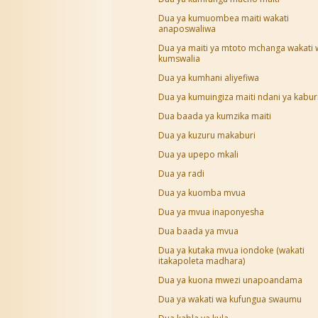
Dua ya kumuombea maiti wakati
anaposwaliwa
Dua ya maiti ya mtoto mchanga wakati 
kumswalia
Dua ya kumhani aliyefiwa
Dua ya kumuingiza maiti ndani ya kabur
Dua baada ya kumzika maiti
Dua ya kuzuru makaburi
Dua ya upepo mkali
Dua ya radi
Dua ya kuomba mvua
Dua ya mvua inaponyesha
Dua baada ya mvua
Dua ya kutaka mvua iondoke (wakati
itakapoleta madhara)
Dua ya kuona mwezi unapoandama
Dua ya wakati wa kufungua swaumu