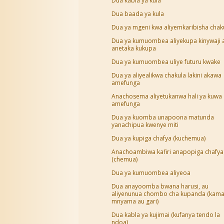
Dua kabla ya kula
Dua baada ya kula
Dua ya mgeni kwa aliyemkaribisha chak
Dua ya kumuombea aliyekupa kinywaji 
anetaka kukupa
Dua ya kumuombea uliye futuru kwake
Dua ya aliyealikwa chakula lakini akawa
amefunga
Anachosema aliyetukanwa hali ya kuwa
amefunga
Dua ya kuomba unapoona matunda
yanachipua kwenye miti
Dua ya kupiga chafya (kuchemua)
Anachoambiwa kafiri anapopiga chafya
(chemua)
Dua ya kumuombea aliyeoa
Dua anayoomba bwana harusi, au
aliyenunua chombo cha kupanda (kam
mnyama au gari)
Dua kabla ya kujimai (kufanya tendo la
ndoa)