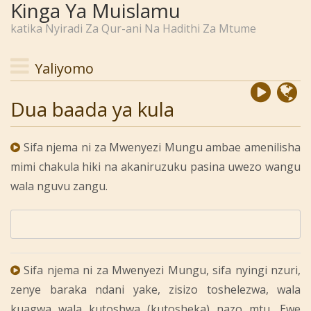
Kinga Ya Muislamu
katika Nyiradi Za Qur-ani Na Hadithi Za Mtume
Yaliyomo
Dua baada ya kula
Sifa njema ni za Mwenyezi Mungu ambae amenilisha
mimi chakula hiki na akaniruzuku pasina uwezo wangu
wala nguvu zangu.
Sifa njema ni za Mwenyezi Mungu, sifa nyingi nzuri,
zenye baraka ndani yake, zisizo toshelezwa, wala
kuagwa wala kutoshwa (kutosheka) nazo mtu, Ewe