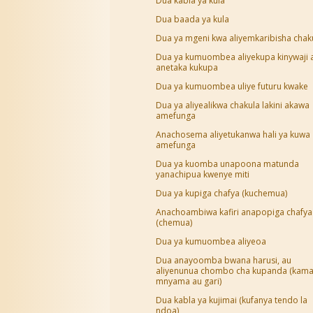
Dua kabla ya kula
Dua baada ya kula
Dua ya mgeni kwa aliyemkaribisha chak
Dua ya kumuombea aliyekupa kinywaji 
anetaka kukupa
Dua ya kumuombea uliye futuru kwake
Dua ya aliyealikwa chakula lakini akawa
amefunga
Anachosema aliyetukanwa hali ya kuwa
amefunga
Dua ya kuomba unapoona matunda
yanachipua kwenye miti
Dua ya kupiga chafya (kuchemua)
Anachoambiwa kafiri anapopiga chafya
(chemua)
Dua ya kumuombea aliyeoa
Dua anayoomba bwana harusi, au
aliyenunua chombo cha kupanda (kam
mnyama au gari)
Dua kabla ya kujimai (kufanya tendo la
ndoa)