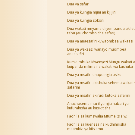
Dua ya safari
Dua ya kuingia mjini au kijijini
Dua ya kuingia sokoni
Dua wakati mnyama uliyempanda akilet
tabu (au chombo cha safari)
Dua ya anaesafiri kuwaombea wakaazi
Dua ya wakaazi wanayo muombea
anaesafiri
Kumkumbuka Mwenyezi Mungu wakati 
kuipanda milima na wakati wa kushuka
Dua ya msafiri unapoingia usiku
Dua ya msafiri akishuka sehemu wakati
safarini
Dua ya msafiri akirudi kutoka safarini
Anachosema mtu iliyemjia habari ya
kufurahisha au kusikitisha
Fadhila za kumswalia Mtume (s.a.w)
Fadhila za kueneza na kudhihirisha
maamkizi ya kiislamu