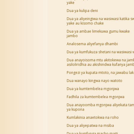
yake
Dua ya kulipa deni
Dua ya aliyeingiwa na wasiwasi katika s
yake au kisomo chake
Dua ya ambae limekuwa gumu kwake
jambo
Analosema aliyefanya dhambi
Dua ya kumfukuza shetani na wasiwasi 
Dua anayoisoma mtu akitokewa na ja
asiloliridhia au akishindwa kufanya jam
Pongezi ya kupata mtoto, na jawabu la
Dua wanayo kingwa nayo watoto
Dua ya kumtembelea mgonjwa
Fadhila za kumtembelea mgonjwa
Dua anayoomba mgonjwa aliyekata ta
ya kupona
Kumlakinia anaetokwa na roho
Dua ya aliyepatwa na msiba
Dua ya kumfunga macho maiti