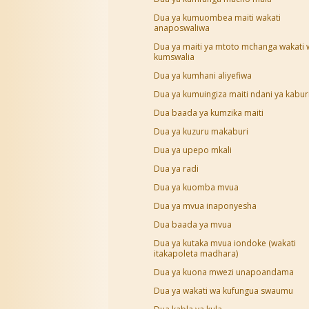
Dua ya kumuombea maiti wakati
anaposwaliwa
Dua ya maiti ya mtoto mchanga wakati 
kumswalia
Dua ya kumhani aliyefiwa
Dua ya kumuingiza maiti ndani ya kabur
Dua baada ya kumzika maiti
Dua ya kuzuru makaburi
Dua ya upepo mkali
Dua ya radi
Dua ya kuomba mvua
Dua ya mvua inaponyesha
Dua baada ya mvua
Dua ya kutaka mvua iondoke (wakati
itakapoleta madhara)
Dua ya kuona mwezi unapoandama
Dua ya wakati wa kufungua swaumu