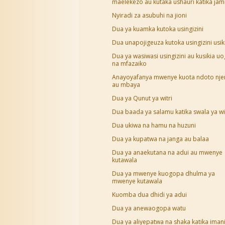
maelekezo au kutaka ushauri katika ja
Nyiradi za asubuhi na jioni
Dua ya kuamka kutoka usingizini
Dua unapojigeuza kutoka usingizini usi
Dua ya wasiwasi usingizini au kusikia u
na mfazaiko
Anayoyafanya mwenye kuota ndoto nj
au mbaya
Dua ya Qunut ya witri
Dua baada ya salamu katika swala ya wi
Dua ukiwa na hamu na huzuni
Dua ya kupatwa na janga au balaa
Dua ya anaekutana na adui au mwenye
kutawala
Dua ya mwenye kuogopa dhulma ya
mwenye kutawala
Kuomba dua dhidi ya adui
Dua ya anewaogopa watu
Dua ya aliyepatwa na shaka katika iman