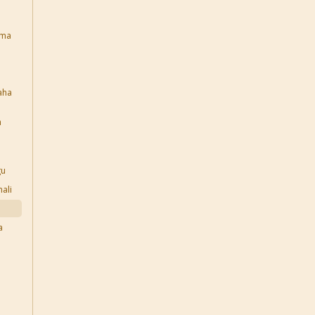
ema
aha
a
gu
ali
a