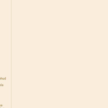
ahhud
bla
a
ka