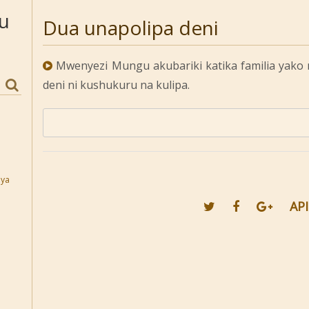
u
Dua unapolipa deni
Mwenyezi Mungu akubariki katika familia yako n
deni ni kushukuru na kulipa.
pya
API