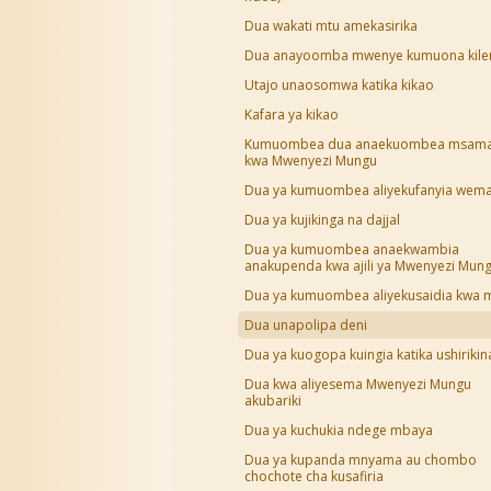
Dua wakati mtu amekasirika
Dua anayoomba mwenye kumuona kil
Utajo unaosomwa katika kikao
Kafara ya kikao
Kumuombea dua anaekuombea msam
kwa Mwenyezi Mungu
Dua ya kumuombea aliyekufanyia wem
Dua ya kujikinga na dajjal
Dua ya kumuombea anaekwambia
anakupenda kwa ajili ya Mwenyezi Mun
Dua ya kumuombea aliyekusaidia kwa m
Dua unapolipa deni
Dua ya kuogopa kuingia katika ushirikin
Dua kwa aliyesema Mwenyezi Mungu
akubariki
Dua ya kuchukia ndege mbaya
Dua ya kupanda mnyama au chombo
chochote cha kusafiria