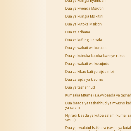
Dua ya kuingia nyumbani
Dua ya kwenda Msikitini
Dua ya kuingia Msikitini
Dua ya kutoka Msikitini
Dua za adhana
Dua za kufungulia sala
Dua ya wakati wa kurukuu
Dua ya kuinuka kutoka kwenye rukuu
Dua ya wakati wa kusujudu
Dua za kikao kati ya sijda mbili
Dua za sijda ya kisomo
Dua ya tashahhud
Kumsalia Mtume (s.a.w) baada ya tash
Dua baada ya tashahhud ya mwisho ka
ya salam
Nyiradi baada ya kutoa salam (kumaliz
swala)
Dua ya swalatul-Istikhara (swala ya kuta