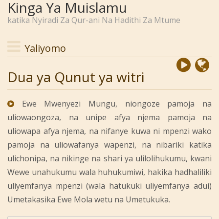
Kinga Ya Muislamu
katika Nyiradi Za Qur-ani Na Hadithi Za Mtume
Yaliyomo
Dua ya Qunut ya witri
Ewe Mwenyezi Mungu, niongoze pamoja na
uliowaongoza, na unipe afya njema pamoja na
uliowapa afya njema, na nifanye kuwa ni mpenzi wako
pamoja na uliowafanya wapenzi, na nibariki katika
ulichonipa, na nikinge na shari ya ulilolihukumu, kwani
Wewe unahukumu wala huhukumiwi, hakika hadhaliliki
uliyemfanya mpenzi (wala hatukuki uliyemfanya adui)
Umetakasika Ewe Mola wetu na Umetukuka.