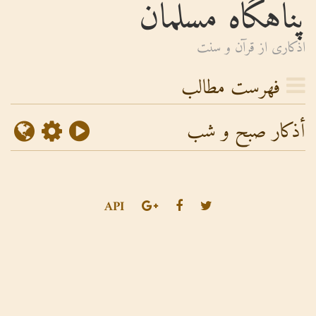
پناهگاه مسلمان
اذكارى از قرآن و سنت
فهرست مطالب
أذکار صبح و شب
API