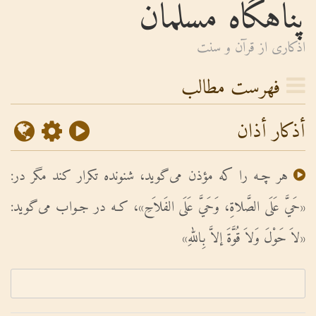
پناهگاه مسلمان
اذكارى از قرآن و سنت
فهرست مطالب
أذکار أذان
هر چـه را که مؤذن مى‌گوید، شنونده تکرار کند مگر در:
«حَيَّ عَلَى الصَّلاةِ، وَحَيَّ عَلَى الفَلاَحِ»، کـه در جـواب مى‌گوید:
«لاَ حَوْلَ وَلاَ قُوَّةَ إلاَّ بِاللهِ»