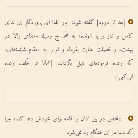
[بعد از درود] گفته شود: «بار الها! اى پروردگارِ این نداى
کامل و نماز بر پا شونده، به محمّد ج وسیله «مقامى والا در
بهشت» و فضیلت عنایت بفرما، و او را به «مقام شایسته‌اى»
که وعده فرموده‌اى نایل بگردان، [همانا تو خُلف وعده
نمی‌کنى]»
- «شخص در بین اذان و اقامه براى خودش دعا کند، چرا
که دعا در این هنگام رد نمى‌شود»