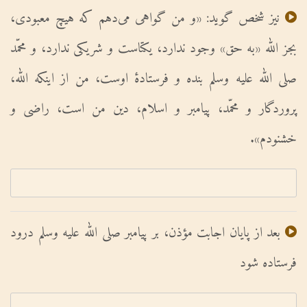
نیز شخص گوید: «و من گواهى مى‌دهم که هیچ معبودى،
بجز الله «به حق» وجود ندارد، یکتاست و شریکى ندارد، و محمّد
صلی الله علیه وسلم بنده و فرستادۀ اوست، من از اینکه الله،
پروردگار و محمّد، پیامبر و اسلام، دین من است، راضى و
خشنودم».
بعد از پایان اجابت مؤذن، بر پیامبر صلی الله علیه وسلم درود
فرستاده شود