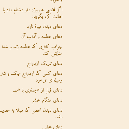
اگر شخصی به روزه دار دشنام داد یا
اهانت کرد بگوید:
دعای دیدن میوۀ تازه
دعای عطسه و آداب آن
جواب کافری که عطسه زند و خدا ر
ستایش کند
دعای تبریک ازدواج
دعای کسی که ازدواج میکند و شتر ی
وسیله‌ای می‌خرد
دعای قبل از همبستری با همسر
دعای هنگام خشم
دعای دیدن شخصی که مبتلا به مصیب
باشد
دعای مجلس