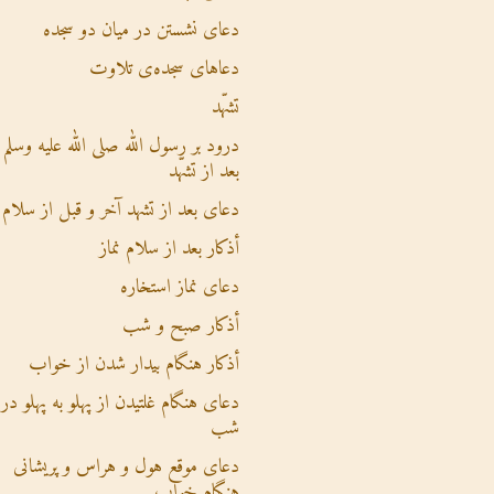
دعای نشستن در میان دو سجده
دعاهای سجده‌ی تلاوت
تشهّد
درود بر رسول الله صلی الله علیه وسلم
بعد از تشهّد
دعای بعد از تشهد آخر و قبل از سلام
أذکار بعد از سلام نماز
دعای نماز استخاره
أذکار صبح و شب
أذکار هنگام بیدار شدن از خواب
دعای هنگام غلتیدن از پهلو به پهلو در
شب
دعای موقع هول و هراس و پریشانی
هنگام خواب