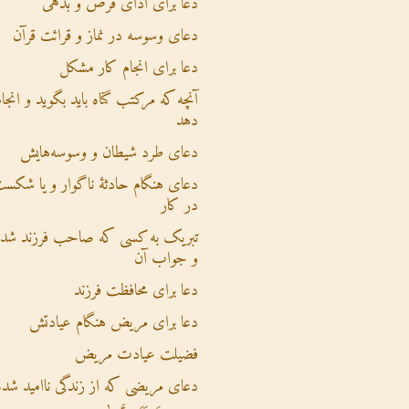
دعا برای ادای قرض و بدهی
دعای وسوسه در نماز و قرائت قرآن
دعا برای انجام کار مشکل
آنچه که مرکتب گناه باید بگوید و انجام
دهد
دعای طرد شیطان و وسوسه‌هایش
دعای هنگام حادثۀ ناگوار و یا شکس
در کار
تبریک به کسی که صاحب فرزند شده
و جواب آن
دعا برای محافظت فرزند
دعا برای مریض هنگام عیادتش
فضیلت عیادت مریض
دعای مریضی که از زندگی ناامید شده