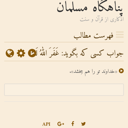
پناهگاه مسلمان
اذكارى از قرآن و سنت
فهرست مطالب
جواب کسی که بگوید: غَفَرَ اللهُ لَك
«خداوند تو را هم ببخشد».
API