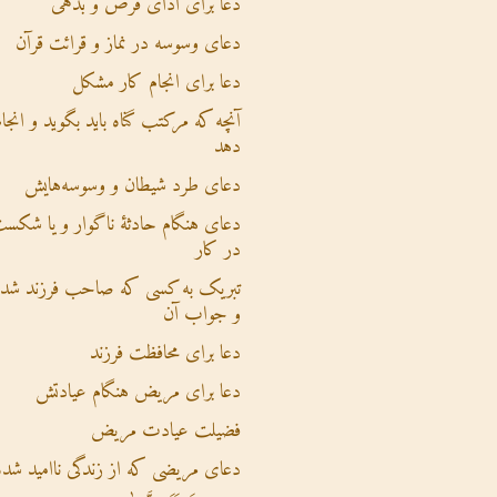
دعا برای ادای قرض و بدهی
دعای وسوسه در نماز و قرائت قرآن
دعا برای انجام کار مشکل
آنچه که مرکتب گناه باید بگوید و انجام
دهد
دعای طرد شیطان و وسوسه‌هایش
دعای هنگام حادثۀ ناگوار و یا شکس
در کار
تبریک به کسی که صاحب فرزند شده
و جواب آن
دعا برای محافظت فرزند
دعا برای مریض هنگام عیادتش
فضیلت عیادت مریض
دعای مریضی که از زندگی ناامید شده