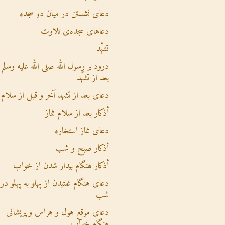
دعای نشستن در میان دو سجده
دعاهای سجده‌ی تلاوت
تشهّد
درود بر رسول الله صلی الله علیه وسلم
بعد از تشهّد
دعای بعد از تشهد آخر و قبل از سلام
أذکار بعد از سلام نماز
دعای نماز استخاره
أذکار صبح و شب
أذکار هنگام بیدار شدن از خواب
دعای هنگام غلتیدن از پهلو به پهلو در
شب
دعای موقع هول و هراس و پریشانی
هنگام خواب