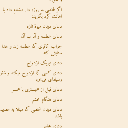
اگر شخصی به روزه دار دشنام داد یا
اهانت کرد بگوید:
دعای دیدن میوۀ تازه
دعای عطسه و آداب آن
جواب کافری که عطسه زند و خدا ر
ستایش کند
دعای تبریک ازدواج
دعای کسی که ازدواج میکند و شتر ی
وسیله‌ای می‌خرد
دعای قبل از همبستری با همسر
دعای هنگام خشم
دعای دیدن شخصی که مبتلا به مصیب
باشد
دعای مجلس