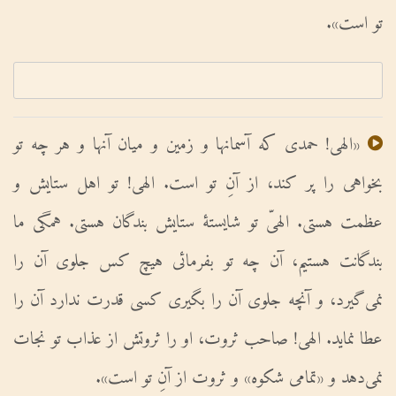
تو است».
«الهى! حمدى که آسمانها و زمین و میان آنها و هر چه تو
بخواهى را پر کند، از آنِ تو است. الهى! تو اهل ستایش و
عظمت هستى. الهىّ تو شایستۀ ستایش بندگان هستى. همگى ما
بندگانت هستیم، آن چه تو بفرمائى هیچ کس جلوى آن را
نمى‌گیرد، و آنچه جلوى آن را بگیرى کسى قدرت ندارد آن را
عطا نماید. الهى! صاحب ثروت، او را ثروتش از عذاب تو نجات
نمى‌دهد و «تمامى شکوه» و ثروت از آنِ تو است».