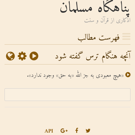
پناهگاه مسلمان
اذكارى از قرآن و سنت
فهرست مطالب
آنچه هنگام ترس گفته شود
«هیچ معبودى به جز الله «به حق» وجود ندارد».
API