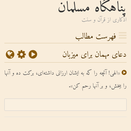
پناهگاه مسلمان
اذكارى از قرآن و سنت
فهرست مطالب
دعای مهمان برای میزبان
«الهى! آنچه را که به ایشان ارزانى داشته‌اى، برکت ده و آنها
را ببخش، و بر آنها رحم کن».