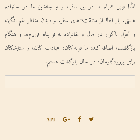
الله! تویى همراه ما در این سفر، و تو جانشین ما در خانواده
هستى. بار الها! از مشقت¬هاى سفر، و دیدن مناظر غم انگیز،
و تحوّل ناگوار در مال و خانواده به تو پناه می‌برم». و هنگام
بازگشت، اضافه کند: ما توبه کنان، عبادت کنان، و ستایشکنان
براى پروردگارمان، در حال بازگشت هستیم.
API