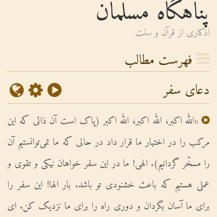
پناهگاه مسلمان
اذكارى از قرآن و سنت
فهرست مطالب
دعای سفر
«الله اکبر، الله اکبر، الله اکبر (پاک است آن ذاتى که این
مرکب را در اختیار ما قرار داد در حالى که ما نمی‌توانستیم آن
را مسخّر گردانیم). الهى! ما در این سفر خواهان نیکى و تقوى و
عملى هستیم که باعث خشنودى تو باشد. بار الها! این سفر را
براى ما آسان بگردان و دورى راه را براى ما نزدیک کن. اى